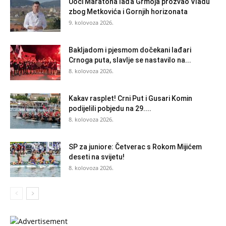
Uoči Maratona lađa Grmoja prozvao Vladu
zbog Metkovića i Gornjih horizonata
9. kolovoza 2026.
Bakljadom i pjesmom dočekani lađari
Crnoga puta, slavlje se nastavilo na...
8. kolovoza 2026.
Kakav rasplet! Crni Put i Gusari Komin
podijelili pobjedu na 29....
8. kolovoza 2026.
SP za juniore: Četverac s Rokom Mijićem
deseti na svijetu!
8. kolovoza 2026.