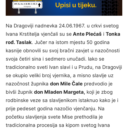
Na Dragoviji nadnevka 24.06.1967. u crkvi svetog
Ivana Krstitelja vjenčali su se
Ante Plećaš
i
Tonka
rođ. Taslak
. Jučer na istom mjestu 50 godina
kasnije obnovili su svoj bračni zavjet u nazočnosti
svoja četiri sina i sedmero unučadi. Iako se
tradicionalno sveti Ivan slavi i u Prudu, na Dragoviji
se okupio veliki broj vjernika, a misno slavlje uz
nazočnost župnika
don Mile Čale
predvodio je
bivši župnik
don Mladen Margeta,
koji je zbog
rodbinske veze sa slavljenikom istaknuo kako je i
prije pedeset godina nazočio vjenčanju. Na
početku slavljenja svete Mise prethodila je
tradicionalna procesija sa kipom svetog Ivana