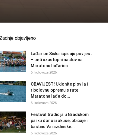
Zadnje objavljeno
Lađarice Siska ispisuju povijest
– peti uzastopni naslov na
Maratonu lađarica
6. kolovoza 2026.
OBAVIJEST! Uklonite plovila i
ribolovnu opremu s rute
Maratona lađa do...
6. kolovoza 2026.
Festival tradicija u Gradskom
parku donosi okuse, običaje i
baštinu Varaždinske...
6. kolovoza 2026.