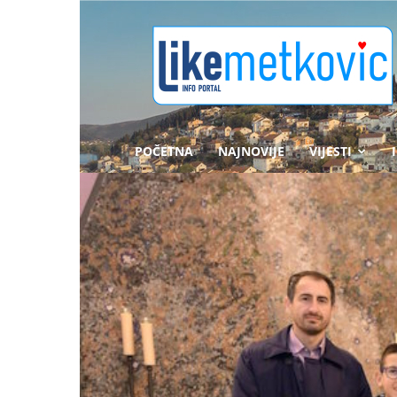
likemetkovic.hr
POČETNA
NAJNOVIJE
VIJESTI