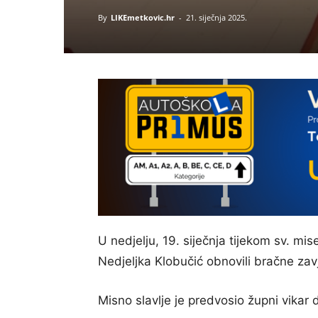
By
LIKEmetkovic.hr
-
21. siječnja 2025.
U nedjelju, 19. siječnja tijekom sv. mis
Nedjeljka Klobučić obnovili bračne zavj
Misno slavlje je predvosio župni vikar 