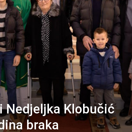
i Nedjeljka Klobučić
odina braka