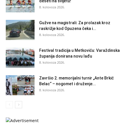
deseti na svijetu!
8. kolovoza 2026.
Gužve na magistrali: Za prolazak kroz
raskrižje kod Opuzena čeka i...
8. kolovoza 2026.
Festival tradicija u Metkoviću: Varaždinska
županija donirana novu lađu
8. kolovoza 2026.
Završio 2. memorijalni turnir „Ante Brkić
Belac“ – nogomet i druženje...
8. kolovoza 2026.