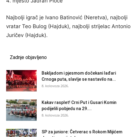
mjesto Jadran Ploče
Najbolji igrač je Ivano Batinović (Neretva), najbolji
vratar Teo Bulog (Hajduk), najbolji strijelac Antonio
Juričev (Hajduk).
Zadnje objavljeno
Bakljadom i pjesmom dočekani lađari
Crnoga puta, slavlje se nastavilo na...
8. kolovoza 2026.
Kakav rasplet! Crni Put i Gusari Komin
podijelili pobjedu na 29....
8. kolovoza 2026.
SP za juniore: Četverac s Rokom Mijićem