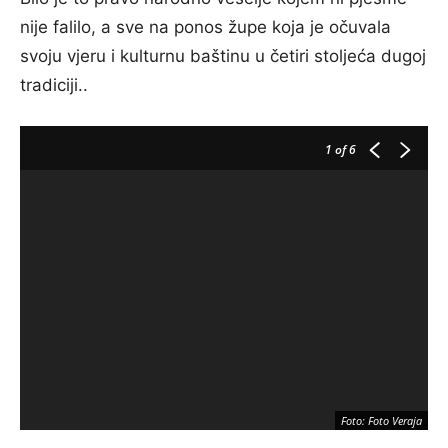
nije falilo, a sve na ponos župe koja je očuvala
svoju vjeru i kulturnu baštinu u četiri stoljeća dugoj
tradiciji..
1
of 6
Foto: Foto Veraja