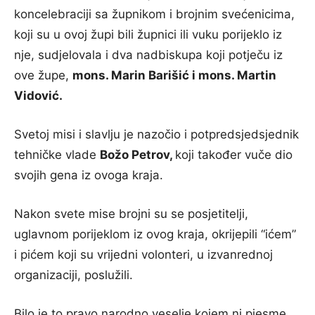
koncelebraciji sa župnikom i brojnim svećenicima,
koji su u ovoj župi bili župnici ili vuku porijeklo iz
nje, sudjelovala i dva nadbiskupa koji potječu iz
ove župe,
mons. Marin Barišić i mons. Martin
Vidović.
Svetoj misi i slavlju je nazočio i potpredsjedsjednik
tehničke vlade
Božo Petrov,
koji također vuče dio
svojih gena iz ovoga kraja.
Nakon svete mise brojni su se posjetitelji,
uglavnom porijeklom iz ovog kraja, okrijepili “ićem”
i pićem koji su vrijedni volonteri, u izvanrednoj
organizaciji, poslužili.
Bilo je to pravo narodno veselje kojem ni pjesme