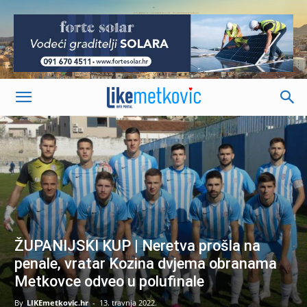
-
ŽUPANIJSKI KUP | Neretva prošla na
penale, vratar Kozina dvjema obranama
Metkovce odveo u polufinale
By
LIKEmetkovic.hr
-
13. travnja 2022.