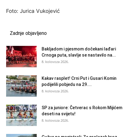
Foto: Jurica Vukojević
Zadnje objavljeno
Bakljadom i pjesmom dočekani lađari
Crnoga puta, slavlje se nastavilo na...
8. kolovoza 2026.
Kakav rasplet! Crni Put i Gusari Komin
podijelili pobjedu na 29....
8. kolovoza 2026.
SP za juniore: Četverac s Rokom Mijićem
deseti na svijetu!
8. kolovoza 2026.
Gužve na magistrali: Za prolazak kroz