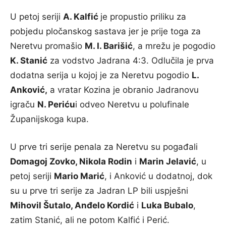
U petoj seriji
A. Kalfić
je propustio priliku za
pobjedu pločanskog sastava jer je prije toga za
Neretvu promašio
M. I. Barišić
, a mrežu je pogodio
K. Stanić
za vodstvo Jadrana 4:3. Odlučila je prva
dodatna serija u kojoj je za Neretvu pogodio
L.
Anković,
a vratar Kozina je obranio Jadranovu
igraču
N. Periću
i odveo Neretvu u polufinale
Županijskoga kupa.
U prve tri serije penala za Neretvu su pogađali
Domagoj Zovko, Nikola Rodin
i
Marin Jelavić
, u
petoj seriji
Mario Marić
, i Anković u dodatnoj, dok
su u prve tri serije za Jadran LP bili uspješni
Mihovil Šutalo, Anđelo Kordić
i
Luka Bubalo
,
zatim Stanić, ali ne potom Kalfić i Perić.