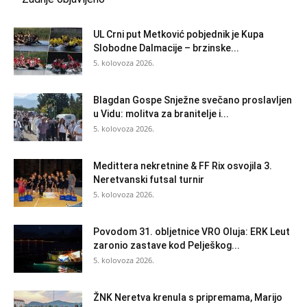
UL Crni put Metković pobjednik je Kupa
Slobodne Dalmacije – brzinske...
5. kolovoza 2026.
Blagdan Gospe Snježne svečano proslavljen
u Vidu: molitva za branitelje i...
5. kolovoza 2026.
Medittera nekretnine & FF Rix osvojila 3.
Neretvanski futsal turnir
5. kolovoza 2026.
Povodom 31. obljetnice VRO Oluja: ERK Leut
zaronio zastave kod Pelješkog...
5. kolovoza 2026.
ŽNK Neretva krenula s pripremama, Marijo