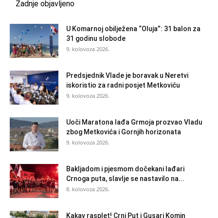
Zadnje objavljeno
U Komarnoj obilježena “Oluja”: 31 balon za
31 godinu slobode
9. kolovoza 2026.
Predsjednik Vlade je boravak u Neretvi
iskoristio za radni posjet Metkoviću
9. kolovoza 2026.
Uoči Maratona lađa Grmoja prozvao Vladu
zbog Metkovića i Gornjih horizonata
9. kolovoza 2026.
Bakljadom i pjesmom dočekani lađari
Crnoga puta, slavlje se nastavilo na...
8. kolovoza 2026.
Kakav rasplet! Crni Put i Gusari Komin