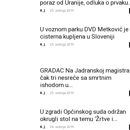
poraz od Uranije, odluka o prvaku..
K. J.
-
25. svibnja 2019.
U voznom parku DVD Metković je 
cisterna kupljena u Sloveniji
K. J.
-
25. svibnja 2019.
GRADAC Na Jadranskoj magistral
čak tri nesreće sa smrtnim
ishodom u...
K. J.
-
25. svibnja 2019.
U zgradi Općinskog suda održan
okrugli stol na temu ‘Žrtve i...
K. J.
-
24. svibnja 2019.