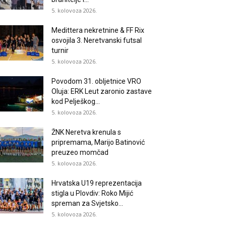
5. kolovoza 2026.
Medittera nekretnine & FF Rix
osvojila 3. Neretvanski futsal
turnir
5. kolovoza 2026.
Povodom 31. obljetnice VRO
Oluja: ERK Leut zaronio zastave
kod Pelješkog...
5. kolovoza 2026.
ŽNK Neretva krenula s
pripremama, Marijo Batinović
preuzeo momčad
5. kolovoza 2026.
Hrvatska U19 reprezentacija
stigla u Plovdiv: Roko Mijić
spreman za Svjetsko...
5. kolovoza 2026.