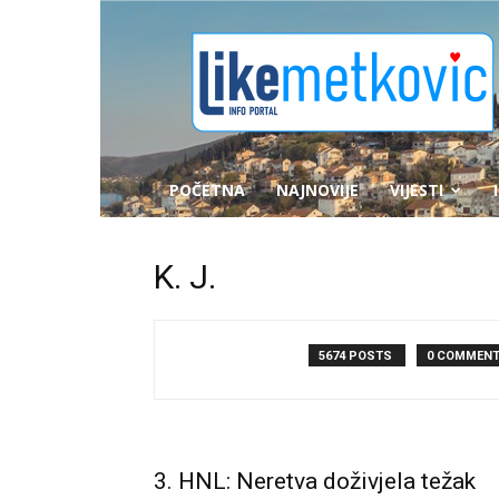
likemetkovic.hr
POČETNA
NAJNOVIJE
VIJESTI
K. J.
5674 POSTS
0 COMMEN
3. HNL: Neretva doživjela težak