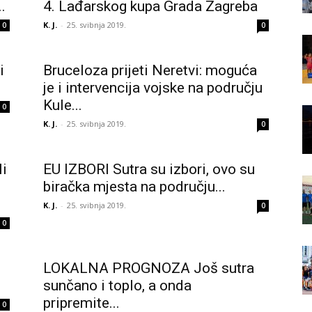
.
4. Lađarskog kupa Grada Zagreba
K. J.
-
25. svibnja 2019.
0
0
i
Bruceloza prijeti Neretvi: moguća
je i intervencija vojske na području
Kule...
0
K. J.
-
25. svibnja 2019.
0
i
EU IZBORI Sutra su izbori, ovo su
biračka mjesta na području...
K. J.
-
25. svibnja 2019.
0
0
LOKALNA PROGNOZA Još sutra
sunčano i toplo, a onda
pripremite...
0