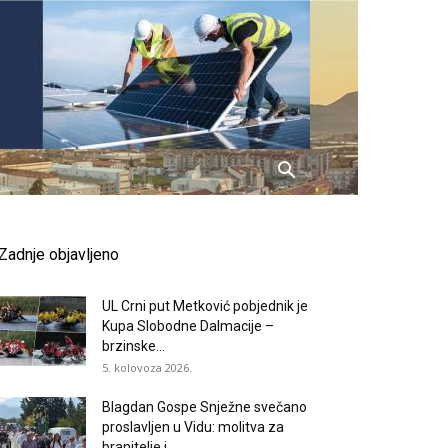
Zadnje objavljeno
UL Crni put Metković pobjednik je
Kupa Slobodne Dalmacije –
brzinske...
5. kolovoza 2026.
Blagdan Gospe Snježne svečano
proslavljen u Vidu: molitva za
branitelje i...