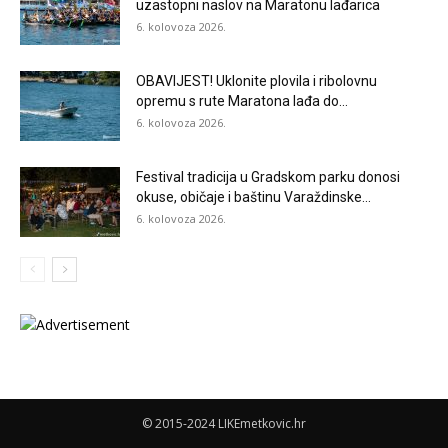
uzastopni naslov na Maratonu lađarica
6. kolovoza 2026.
OBAVIJEST! Uklonite plovila i ribolovnu
opremu s rute Maratona lađa do...
6. kolovoza 2026.
Festival tradicija u Gradskom parku donosi
okuse, običaje i baštinu Varaždinske...
6. kolovoza 2026.
© 2015-2024 LIKEmetkovic.hr