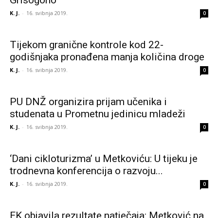
Grisogono’
K. J.
-
16. svibnja 2019.
0
Tijekom granične kontrole kod 22-
godišnjaka pronađena manja količina droge
K. J.
-
16. svibnja 2019.
0
PU DNŽ organizira prijam učenika i
studenata u Prometnu jedinicu mladeži
K. J.
-
16. svibnja 2019.
0
‘Dani cikloturizma’ u Metkoviću: U tijeku je
trodnevna konferencija o razvoju...
K. J.
-
16. svibnja 2019.
0
EK objavila rezultate natječaja: Metković na