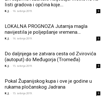
listi gradova i općina koje...
K. J.
-
16. svibnja 2019.
0
LOKALNA PROGNOZA Jutarnja magla
navijestila je poljepšanje vremena…
K. J.
-
16. svibnja 2019.
0
Do daljnjega se zatvara cesta od Zvirovića
(autoput) do Međugorja (Tromeđa)
K. J.
-
15. svibnja 2019.
0
Pokal Županijskog kupa i ove je godine u
rukama pločanskog Jadrana
K. J.
-
15. svibnja 2019.
0