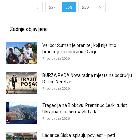
557
558
559
Zadnje objavljeno
Velibor Šuman je branitelj koji nije htio
braniteljsku mirovinu. Ovo je...
7. kolovoza 2026.
BURZA RADA Nova radna mjesta na području
Doline Neretve
7. kolovoza 2026.
Tragedija na Biokovu: Preminuo češki turist,
Ukrajinac spašen sa Sutvida
7. kolovoza 2026.
Lađarice Siska ispisuju povijest – peti