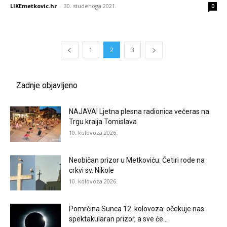
LIKEmetkovic.hr
-
30. studenoga 2021.
0
1
2
3
Zadnje objavljeno
NAJAVA! Ljetna plesna radionica večeras na
Trgu kralja Tomislava
10. kolovoza 2026.
Neobičan prizor u Metkoviću: Četiri rode na
crkvi sv. Nikole
10. kolovoza 2026.
Pomrčina Sunca 12. kolovoza: očekuje nas
spektakularan prizor, a sve će...