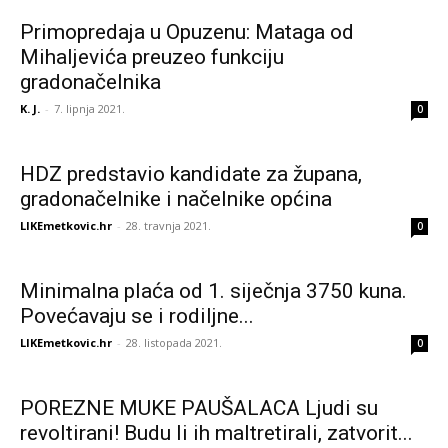
Primopredaja u Opuzenu: Mataga od
Mihaljevića preuzeo funkciju
gradonačelnika
K. J.
-
7. lipnja 2021.
0
HDZ predstavio kandidate za župana,
gradonačelnike i načelnike općina
LIKEmetkovic.hr
-
28. travnja 2021.
0
Minimalna plaća od 1. siječnja 3750 kuna.
Povećavaju se i rodiljne...
LIKEmetkovic.hr
-
28. listopada 2021.
0
POREZNE MUKE PAUŠALACA Ljudi su
revoltirani! Budu li ih maltretirali, zatvorit...