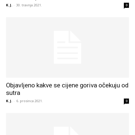
K. J.
-
30. travnja 2021.
0
Objavljeno kakve se cijene goriva očekuju od
sutra
K. J.
-
6. prosinca 2021.
0