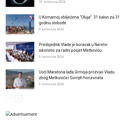
10. kolovoza 2026.
U Komarnoj obilježena “Oluja”: 31 balon za 31
godinu slobode
9. kolovoza 2026.
Predsjednik Vlade je boravak u Neretvi
iskoristio za radni posjet Metkoviću
9. kolovoza 2026.
Uoči Maratona lađa Grmoja prozvao Vladu
zbog Metkovića i Gornjih horizonata
9. kolovoza 2026.