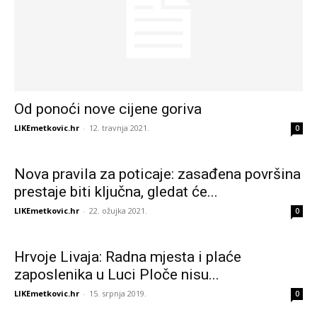
Od ponoći nove cijene goriva
LIKEmetkovic.hr
-
12. travnja 2021.
0
Nova pravila za poticaje: zasađena površina
prestaje biti ključna, gledat će...
LIKEmetkovic.hr
-
22. ožujka 2021.
0
Hrvoje Livaja: Radna mjesta i plaće
zaposlenika u Luci Ploče nisu...
LIKEmetkovic.hr
-
15. srpnja 2019.
0