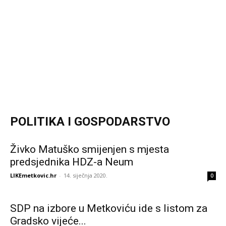
POLITIKA I GOSPODARSTVO
Živko Matuško smijenjen s mjesta
predsjednika HDZ-a Neum
LIKEmetkovic.hr
-
14. siječnja 2020.
0
SDP na izbore u Metkoviću ide s listom za
Gradsko vijeće...