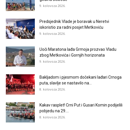
9. kolovoza 2026.
Predsjednik Vlade je boravak u Neretvi
iskoristio za radni posjet Metkoviću
9. kolovoza 2026.
Uoči Maratona lađa Grmoja prozvao Vladu
zbog Metkovića i Gornjih horizonata
9. kolovoza 2026.
Bakljadom i pjesmom dočekani lađari Crnoga
puta, slavlje se nastavilo na...
8. kolovoza 2026.
Kakav rasplet! Crni Put i Gusari Komin podijelili
pobjedu na 29....
8. kolovoza 2026.