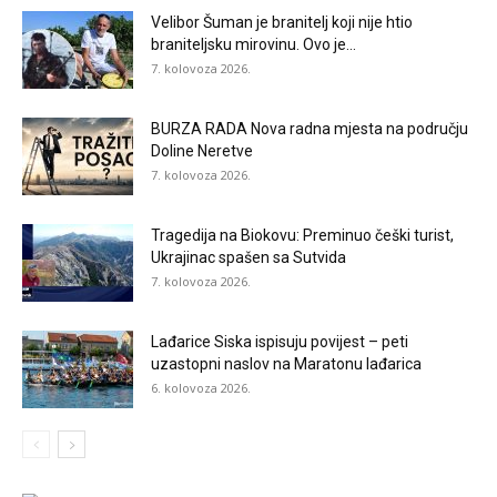
Velibor Šuman je branitelj koji nije htio
braniteljsku mirovinu. Ovo je...
7. kolovoza 2026.
BURZA RADA Nova radna mjesta na području
Doline Neretve
7. kolovoza 2026.
Tragedija na Biokovu: Preminuo češki turist,
Ukrajinac spašen sa Sutvida
7. kolovoza 2026.
Lađarice Siska ispisuju povijest – peti
uzastopni naslov na Maratonu lađarica
6. kolovoza 2026.