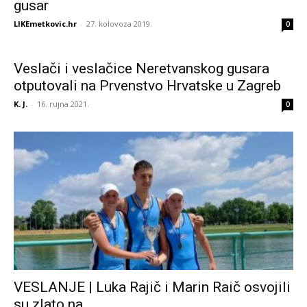
gusar
LIKEmetkovic.hr
-
27. kolovoza 2019.
0
Veslači i veslačice Neretvanskog gusara
otputovali na Prvenstvo Hrvatske u Zagreb
K. J.
-
16. rujna 2021.
0
VESLANJE | Luka Rajič i Marin Raič osvojili
su zlato na...