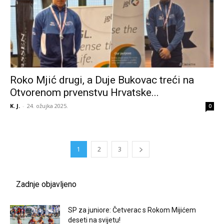
Roko Mjić drugi, a Duje Bukovac treći na
Otvorenom prvenstvu Hrvatske...
K. J.
-
24. ožujka 2025.
0
1
2
3
Zadnje objavljeno
SP za juniore: Četverac s Rokom Mijićem
deseti na svijetu!