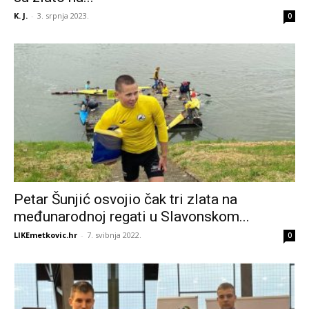
K. J.
-
3. srpnja 2023.
0
Petar Šunjić osvojio čak tri zlata na
međunarodnoj regati u Slavonskom...
LIKEmetkovic.hr
-
7. svibnja 2022.
0