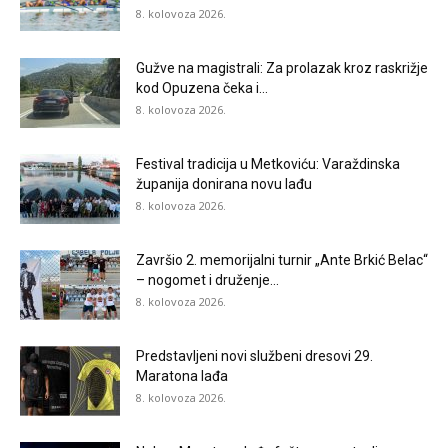
8. kolovoza 2026.
Gužve na magistrali: Za prolazak kroz raskrižje
kod Opuzena čeka i...
8. kolovoza 2026.
Festival tradicija u Metkoviću: Varaždinska
županija donirana novu lađu
8. kolovoza 2026.
Završio 2. memorijalni turnir „Ante Brkić Belac“
– nogomet i druženje...
8. kolovoza 2026.
Predstavljeni novi službeni dresovi 29.
Maratona lađa
8. kolovoza 2026.