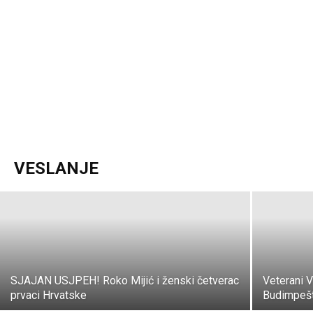
Veslački klub NERETVANSKI GUSAR
traži vašu pomoć u izradi
fotomonografije
VESLANJE
LIKEmetkovic.hr
-
16. svibnja 2018.
SJAJAN USJPEH! Roko Mijić i ženski četverac
Veterani V
prvaci Hrvatske
Budimpešti