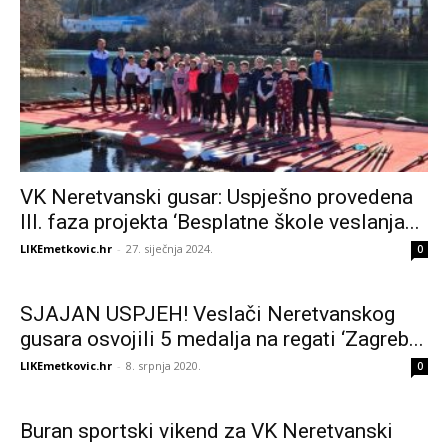
VK Neretvanski gusar: Uspješno provedena
III. faza projekta ‘Besplatne škole veslanja...
LIKEmetkovic.hr
-
27. siječnja 2024.
0
SJAJAN USPJEH! Veslači Neretvanskog
gusara osvojili 5 medalja na regati ‘Zagreb...
LIKEmetkovic.hr
-
8. srpnja 2020.
0
Buran sportski vikend za VK Neretvanski