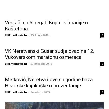
Veslači na 5. regati Kupa Dalmacije u
Kaštelima
LIKEmetkovic.hr
-
25. lipnja 2019.
0
VK Neretvanski Gusar sudjelovao na 12.
Vukovarskom maratonu osmeraca
LIKEmetkovic.hr
-
2. listopada 2015.
0
Metković, Neretva i ove su godine baza
Hrvatske kajakaške reprezentacije
LIKEmetkovic.hr
-
24. ožujka 2019.
0