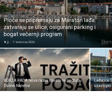
Ploče se pripremaju za Maraton lađa:
zatvaraju se ulice, osigurani parking i
bogat večernji program
K. J.
-
7. kolovoza 2026.
BURZA RADA Nova radna mjesta na području
Lađarice S
Doline Neretve
uzastopni