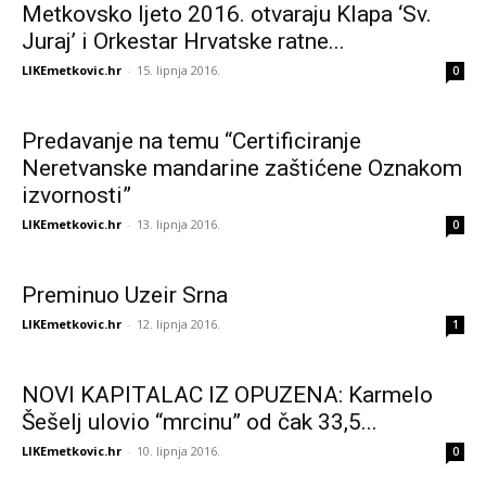
Metkovsko ljeto 2016. otvaraju Klapa ‘Sv.
Juraj’ i Orkestar Hrvatske ratne...
LIKEmetkovic.hr
-
15. lipnja 2016.
0
Predavanje na temu “Certificiranje
Neretvanske mandarine zaštićene Oznakom
izvornosti”
LIKEmetkovic.hr
-
13. lipnja 2016.
0
Preminuo Uzeir Srna
LIKEmetkovic.hr
-
12. lipnja 2016.
1
NOVI KAPITALAC IZ OPUZENA: Karmelo
Šešelj ulovio “mrcinu” od čak 33,5...
LIKEmetkovic.hr
-
10. lipnja 2016.
0