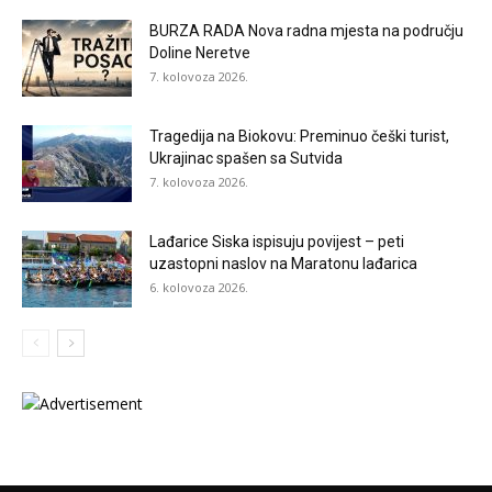
BURZA RADA Nova radna mjesta na području
Doline Neretve
7. kolovoza 2026.
Tragedija na Biokovu: Preminuo češki turist,
Ukrajinac spašen sa Sutvida
7. kolovoza 2026.
Lađarice Siska ispisuju povijest – peti
uzastopni naslov na Maratonu lađarica
6. kolovoza 2026.