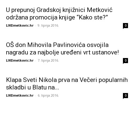
U prepunoj Gradskoj knjižnici Metković
održana promocija knjige “Kako ste?”
LIKEmetkovic.hr
-
9. lipnja 2016.
0
OŠ don Mihovila Pavlinovića osvojila
nagradu za najbolje uređeni vrt ustanove!
LIKEmetkovic.hr
-
7. lipnja 2016.
0
Klapa Sveti Nikola prva na Večeri popularnih
skladbi u Blatu na...
LIKEmetkovic.hr
-
6. lipnja 2016.
0