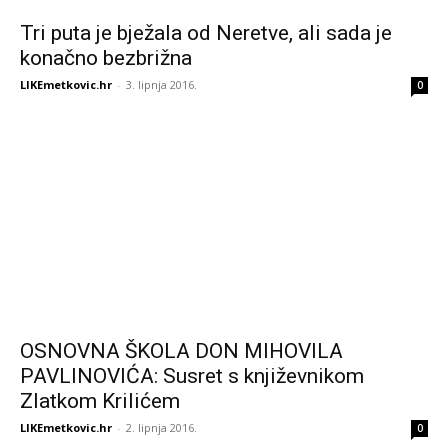
Tri puta je bježala od Neretve, ali sada je
konačno bezbrižna
LIKEmetkovic.hr
-
3. lipnja 2016.
0
OSNOVNA ŠKOLA DON MIHOVILA
PAVLINOVIĆA: Susret s književnikom
Zlatkom Krilićem
LIKEmetkovic.hr
-
2. lipnja 2016.
0