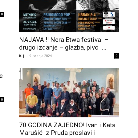
0
NAJAVA!!! Nera Etwa festival –
drugo izdanje – glazba, pivo i...
K. J.
-
9. srpnja 2024.
0
e
0
70 GODINA ZAJEDNO! Ivan i Kata
Marušić iz Pruda proslavili