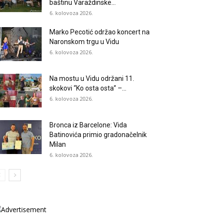
baštinu Varaždinske...
6. kolovoza 2026.
Marko Pecotić održao koncert na
Naronskom trgu u Vidu
6. kolovoza 2026.
Na mostu u Vidu održani 11.
skokovi “Ko osta osta” –...
6. kolovoza 2026.
Bronca iz Barcelone: Vida
Batinovića primio gradonačelnik
Milan
6. kolovoza 2026.