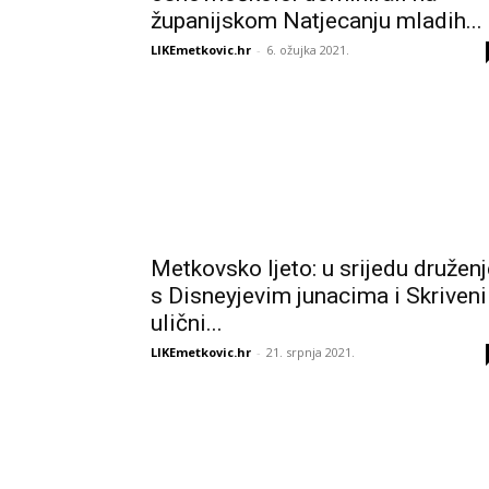
županijskom Natjecanju mladih...
LIKEmetkovic.hr
-
6. ožujka 2021.
Metkovsko ljeto: u srijedu druženj
s Disneyjevim junacima i Skriveni
ulični...
LIKEmetkovic.hr
-
21. srpnja 2021.