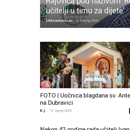
Rajovića pod nazivom ‘Rod
učitelji u timu za dijete’
LIKEmetkovic.hr
-
6. travnja 2023.
FOTO | Uočnica blagdana sv. Ant
na Dubravici
K. J.
-
12. lipnja 2024.
Nakon 42 godine rada učitelj Ivan