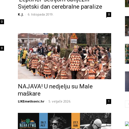
Svjetski dan cerebralne paralize
K. J.
-
6. listopada 2019.
0
0
0
NAJAVA! U nedjelju su Male
maškare
LIKEmetkovic.hr
-
5. veljače 2026.
1