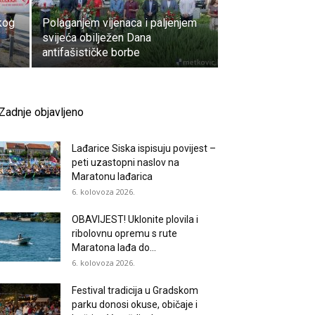
kog
Polaganjem vijenaca i paljenjem
svijeća obilježen Dana
antifašističke borbe
Zadnje objavljeno
Lađarice Siska ispisuju povijest –
peti uzastopni naslov na
Maratonu lađarica
6. kolovoza 2026.
OBAVIJEST! Uklonite plovila i
ribolovnu opremu s rute
Maratona lađa do...
6. kolovoza 2026.
Festival tradicija u Gradskom
parku donosi okuse, običaje i