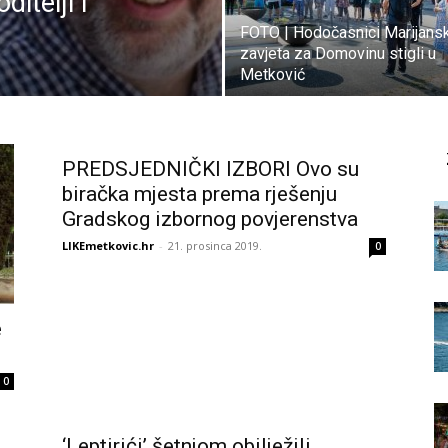
itelji i
FOTO | Hodočasnici Marijans
zavjeta za Domovinu stigli u
Metković
PREDSJEDNIČKI IZBORI Ovo su
biračka mjesta prema rješenju
Gradskog izbornog povjerenstva
LIKEmetkovic.hr
-
21. prosinca 2019.
0
e
0
‘Leptirići’ šetnjom obilježili