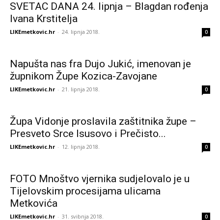
SVETAC DANA 24. lipnja – Blagdan rođenja
Ivana Krstitelja
LIKEmetkovic.hr
-
24. lipnja 2018.
0
Napušta nas fra Dujo Jukić, imenovan je
župnikom Župe Kozica-Zavojane
LIKEmetkovic.hr
-
21. lipnja 2018.
0
Župa Vidonje proslavila zaštitnika župe –
Presveto Srce Isusovo i Prečisto...
LIKEmetkovic.hr
-
12. lipnja 2018.
0
FOTO Mnoštvo vjernika sudjelovalo je u
Tijelovskim procesijama ulicama
Metkovića
LIKEmetkovic.hr
-
31. svibnja 2018.
0