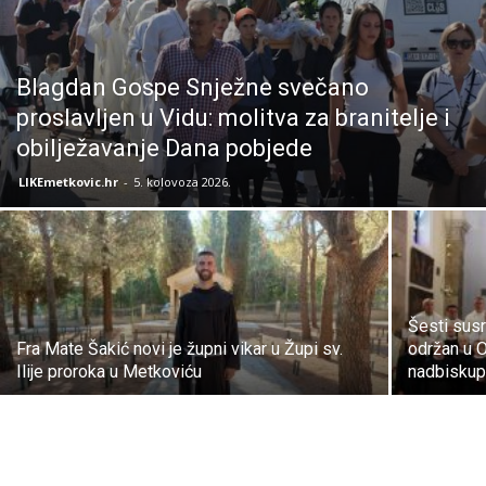
Blagdan Gospe Snježne svečano
proslavljen u Vidu: molitva za branitelje i
obilježavanje Dana pobjede
LIKEmetkovic.hr
-
5. kolovoza 2026.
Šesti sus
Fra Mate Šakić novi je župni vikar u Župi sv.
održan u 
Ilije proroka u Metkoviću
nadbiskup