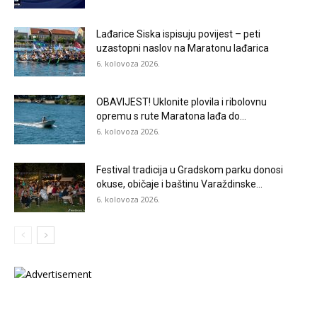
Lađarice Siska ispisuju povijest – peti
uzastopni naslov na Maratonu lađarica
6. kolovoza 2026.
OBAVIJEST! Uklonite plovila i ribolovnu
opremu s rute Maratona lađa do...
6. kolovoza 2026.
Festival tradicija u Gradskom parku donosi
okuse, običaje i baštinu Varaždinske...
6. kolovoza 2026.