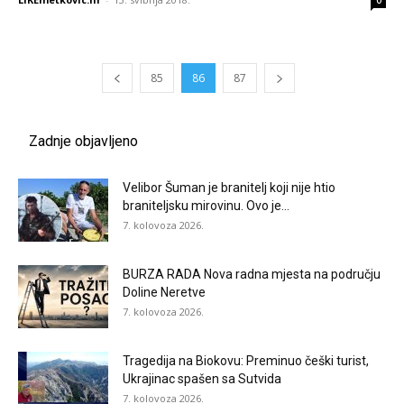
0
85
86
87
Zadnje objavljeno
Velibor Šuman je branitelj koji nije htio
braniteljsku mirovinu. Ovo je...
7. kolovoza 2026.
BURZA RADA Nova radna mjesta na području
Doline Neretve
7. kolovoza 2026.
Tragedija na Biokovu: Preminuo češki turist,
Ukrajinac spašen sa Sutvida
7. kolovoza 2026.