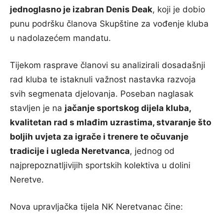
jednoglasno je izabran Denis Deak
, koji je dobio
punu podršku članova Skupštine za vođenje kluba
u nadolazećem mandatu.
Tijekom rasprave članovi su analizirali dosadašnji
rad kluba te istaknuli važnost nastavka razvoja
svih segmenata djelovanja. Poseban naglasak
stavljen je na
jačanje sportskog dijela kluba,
kvalitetan rad s mlađim uzrastima, stvaranje što
boljih uvjeta za igrače i trenere te očuvanje
tradicije i ugleda Neretvanca
, jednog od
najprepoznatljivijih sportskih kolektiva u dolini
Neretve.
Nova upravljačka tijela NK Neretvanac čine: