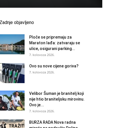
Zadnje objavljeno
Ploče se pripremaju za
Maraton lađa: zatvaraju se
ulice, osigurani parking...
7. kolovoza 2026.
Ovo su nove cijene goriva?
7. kolovoza 2026.
Velibor Šuman je branitelj koji
nije htio braniteljsku mirovinu.
Ovo je...
7. kolovoza 2026.
BURZA RADA Nova radna
mjesta na području Doline