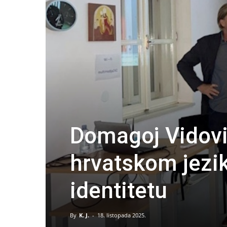
Domagoj Vidovi
hrvatskom jezi
identitetu
By
K. J.
-
18. listopada 2025.