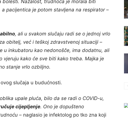
a bolesti. Nažalost, trudnoća je morala biti
 a pacijentica je potom stavljena na respirator
–
tabilno
, ali u svakom slučaju radi se o jednoj vrlo
a obitelj, već i teškoj zdravstvenoj situaciji
–
 se u inkubatoru kao nedonošče, ima dodatnu, ali
ko vjeruju kako će sve biti kako treba. Majka je
o stanje vrlo ozbiljno.
 ovog slučaja u budućnosti.
oblika upale pluća, bilo da se radi o COVID-u,
učuje cijepljenje
. Ono je dopušteno
trudnoću
– naglasio je infektolog po tko zna koji