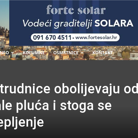
-
INFO
KOLUMNE
OSMRTNICE
KONTAKT
 trudnice obolijevaju o
le pluća i stoga se
epljenje