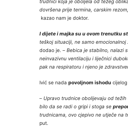
trudnici koja je oboljela od težeg oblik
dovršena prije termina, carskim rezom,
kazao nam je doktor.
I dijete i majka su u ovom trenutku s
teškoj situaciji, ne samo emocionalnoj z
dodao je. –
Bebica je stabilno, nalazi
neinvazivnu ventilaciju i liječnici dubo
pak na respiratoru i njeno je zdravstven
Ivić se nada
povoljnom ishodu
cijelog
–
Upravo trudnice obolijevaju od težih 
bilo da se radi o gripi i stoga se
prepor
trudnicama, ovo cjepivo ne utječe na 
put.