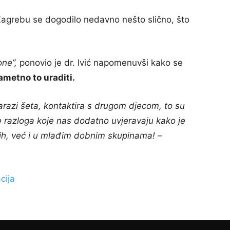
u Zagrebu se dogodilo nedavno nešto slično, što
one”,
ponovio je dr. Ivić napomenuvši kako se
pametno to uraditi.
arazi šeta, kontaktira s drugom djecom, to su
 je razloga koje nas dodatno uvjeravaju kako je
ijih, već i u mlađim dobnim skupinama!
–
cija