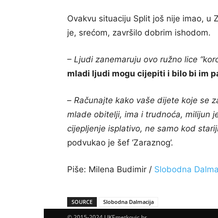
Ovakvu situaciju Split još nije imao, 
je, srećom, završilo dobrim ishodom.
– Ljudi zanemaruju ovo ružno lice “kor
mladi ljudi mogu cijepiti i bilo bi im 
–
Računajte kako vaše dijete koje se z
mlade obitelji, ima i trudnoća, milijun
cijepljenje isplativo, ne samo kod star
podvukao je šef ‘Zaraznog’.
Piše: Milena Budimir /
Slobodna Dalma
SOURCE
Slobodna Dalmacija
© 2015-2024 LIKEmetkovic.hr