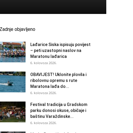
Zadnje objavljeno
Lađarice Siska ispisuju povijest
– peti uzastopni naslov na
Maratonu lađarica
6. kolovoza 2026.
OBAVIJEST! Uklonite plovila i
ribolovnu opremu s rute
Maratona lađa do...
6. kolovoza 2026.
Festival tradicija u Gradskom
parku donosi okuse, običaje i
baštinu Varaždinske...
6. kolovoza 2026.