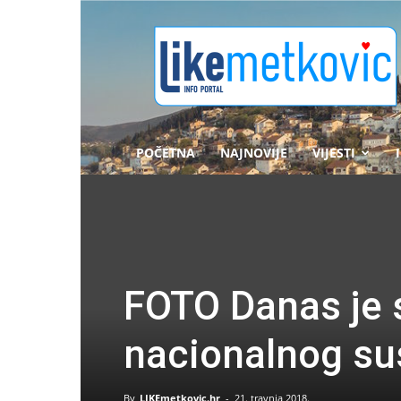
likemetkovic.hr
POČETNA
NAJNOVIJE
VIJESTI
FOTO Danas je s
nacionalnog su
By
LIKEmetkovic.hr
-
21. travnja 2018.