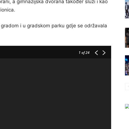
orani, a gimnazijska dvorana također služi i kao
ionica.
i gradom i u gradskom parku gdje se održavala
1
of 24