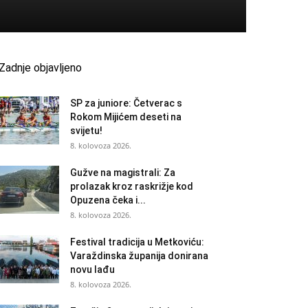
Zadnje objavljeno
SP za juniore: Četverac s
Rokom Mijićem deseti na
svijetu!
8. kolovoza 2026.
Gužve na magistrali: Za
prolazak kroz raskrižje kod
Opuzena čeka i...
8. kolovoza 2026.
Festival tradicija u Metkoviću:
Varaždinska županija donirana
novu lađu
8. kolovoza 2026.