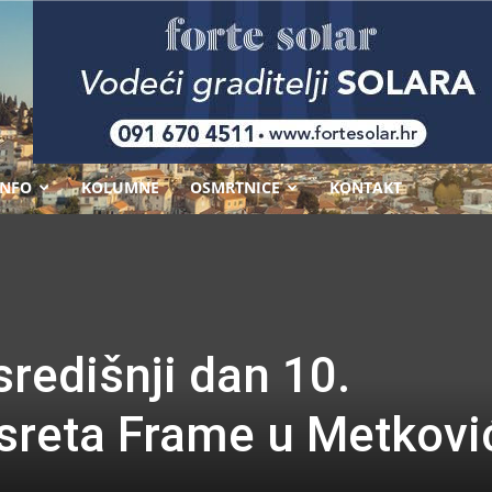
-
INFO
KOLUMNE
OSMRTNICE
KONTAKT
redišnji dan 10.
sreta Frame u Metkovi