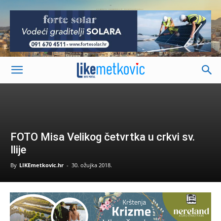
-
FOTO Misa Velikog četvrtka u crkvi sv.
Ilije
By
LIKEmetkovic.hr
-
30. ožujka 2018.