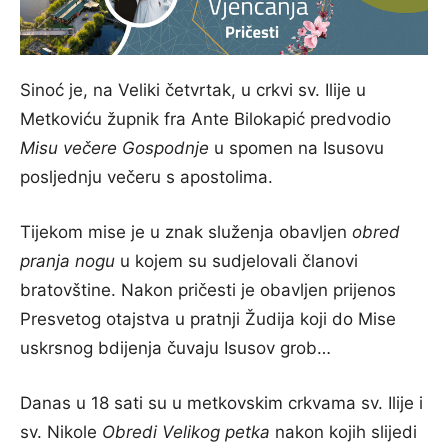
Sinoć je, na Veliki četvrtak, u crkvi sv. Ilije u
Metkoviću župnik fra Ante Bilokapić predvodio
Misu večere Gospodnje
u spomen na Isusovu
posljednju večeru s apostolima.
Tijekom mise je u znak služenja obavljen
obred
pranja nogu
u kojem su sudjelovali članovi
bratovštine. Nakon pričesti je obavljen prijenos
Presvetog otajstva u pratnji Žudija koji do Mise
uskrsnog bdijenja čuvaju Isusov grob…
Danas u 18 sati su u metkovskim crkvama sv. Ilije i
sv. Nikole
Obredi Velikog petka
nakon kojih slijedi