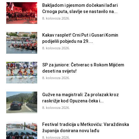
Bakljadom i pjesmom dočekani lađari
Crnoga puta, slavlje se nastavilo na...
8. kolovoza 2026.
Kakav rasplet! Crni Put i Gusari Komin
podijelili pobjedu na 29....
8. kolovoza 2026.
SP za juniore: Četverac s Rokom Mijićem
deseti na svijetu!
8. kolovoza 2026.
Gužve na magistrali: Za prolazak kroz
raskrižje kod Opuzena čeka i...
8. kolovoza 2026.
Festival tradicija u Metkoviću: Varaždinska
županija donirana novu lađu
8. kolovoza 2026.