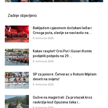
Zadnje objavljeno
Bakljadom i pjesmom dočekani lađari
Crnoga puta, slavlje se nastavilo na...
8. kolovoza 2026.
Kakav rasplet! Crni Put i Gusari Komin
podijelili pobjedu na 29....
8. kolovoza 2026.
SP za juniore: Četverac s Rokom Mijićem
deseti na svijetu!
8. kolovoza 2026.
Gužve na magistrali: Za prolazak kroz
raskrižje kod Opuzena čeka i...
8. kolovoza 2026.