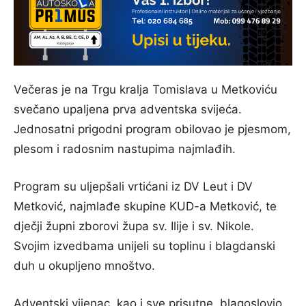
Večeras je na Trgu kralja Tomislava u Metkoviću
svečano upaljena prva adventska svijeća.
Jednosatni prigodni program obilovao je pjesmom,
plesom i radosnim nastupima najmlađih.
Program su uljepšali vrtićani iz DV Leut i DV
Metković, najmlađe skupine KUD-a Metković, te
dječji župni zborovi župa sv. Ilije i sv. Nikole.
Svojim izvedbama unijeli su toplinu i blagdanski
duh u okupljeno mnoštvo.
Adventski vijenac, kao i sve prisutne, blagoslovio