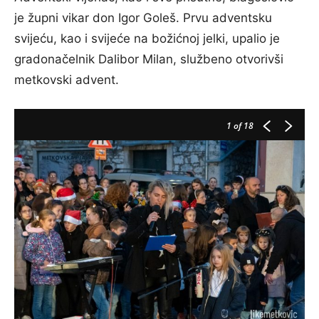
je župni vikar don Igor Goleš. Prvu adventsku
svijeću, kao i svijeće na božićnoj jelki, upalio je
gradonačelnik Dalibor Milan, službeno otvorivši
metkovski advent.
1
of 18