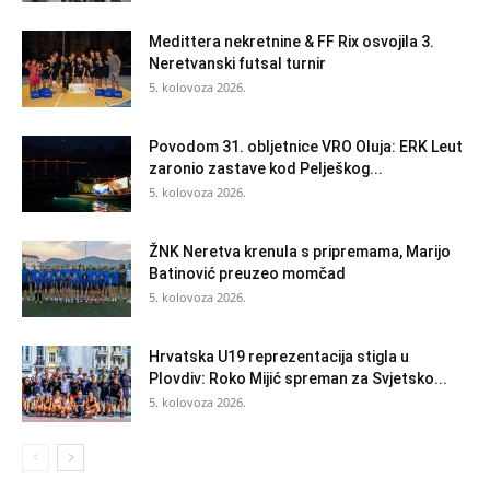
Medittera nekretnine & FF Rix osvojila 3.
Neretvanski futsal turnir
5. kolovoza 2026.
Povodom 31. obljetnice VRO Oluja: ERK Leut
zaronio zastave kod Pelješkog...
5. kolovoza 2026.
ŽNK Neretva krenula s pripremama, Marijo
Batinović preuzeo momčad
5. kolovoza 2026.
Hrvatska U19 reprezentacija stigla u
Plovdiv: Roko Mijić spreman za Svjetsko...
5. kolovoza 2026.