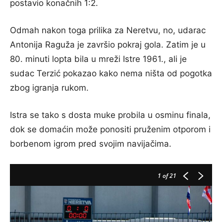
postavio konačnih 1:2.
Odmah nakon toga prilika za Neretvu, no, udarac
Antonija Raguža je završio pokraj gola. Zatim je u
80. minuti lopta bila u mreži Istre 1961., ali je
sudac Terzić pokazao kako nema ništa od pogotka
zbog igranja rukom.
Istra se tako s dosta muke probila u osminu finala,
dok se domaćin može ponositi pruženim otporom i
borbenom igrom pred svojim navijačima.
1
of 21