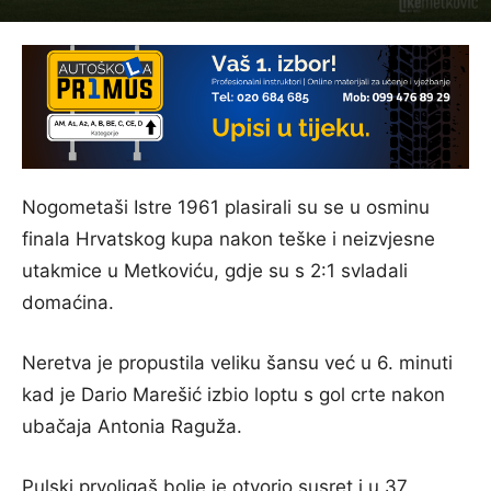
Nogometaši Istre 1961 plasirali su se u osminu
finala Hrvatskog kupa nakon teške i neizvjesne
utakmice u Metkoviću, gdje su s 2:1 svladali
domaćina.
Neretva je propustila veliku šansu već u 6. minuti
kad je Dario Marešić izbio loptu s gol crte nakon
ubačaja Antonia Raguža.
Pulski prvoligaš bolje je otvorio susret i u 37.