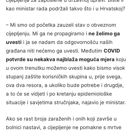
cijepljenja za zaposlene u državnoj upravi. Biste li
kao ministar rada podržali takvo što i u Hrvatskoj?
– Mi smo od početka zauzeli stav o obveznom
cijepljenju. Mi ga ne propagiramo i
ne želimo ga
uvesti
i ja se nadam da odgovornošću naših
građana niti nećemo ga uvesti. Međutim
COVID
potvrde su nekakva najblaža moguća mjera
koju
u ovom trenutku možemo uvesti kako bismo visok
stupanj zaštite korisničkih skupina u, prije svega,
ova dva resora, a ukoliko bude potrebe i drugdje,
a to će se vidjeti i po kretanju epidemiološke
situacije i savjetima stručnjaka, najavio je ministar.
Ako se rast broja zaraženih i onih koji završe u
bolnici nastavi, a cijepljenje ne pomakne s mrtve