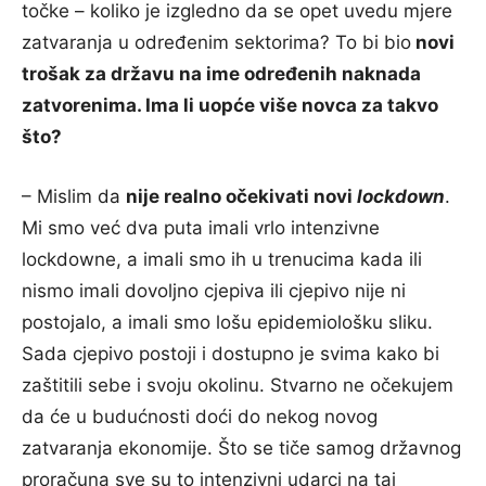
točke – koliko je izgledno da se opet uvedu mjere
zatvaranja u određenim sektorima? To bi bio
novi
trošak za državu na ime određenih naknada
zatvorenima. Ima li uopće više novca za takvo
što?
– Mislim da
nije realno očekivati novi
lockdown
.
Mi smo već dva puta imali vrlo intenzivne
lockdowne, a imali smo ih u trenucima kada ili
nismo imali dovoljno cjepiva ili cjepivo nije ni
postojalo, a imali smo lošu epidemiološku sliku.
Sada cjepivo postoji i dostupno je svima kako bi
zaštitili sebe i svoju okolinu. Stvarno ne očekujem
da će u budućnosti doći do nekog novog
zatvaranja ekonomije. Što se tiče samog državnog
proračuna sve su to intenzivni udarci na taj