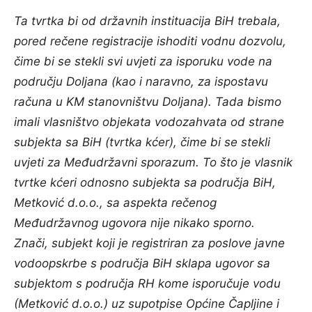
Ta tvrtka bi od državnih instituacija BiH trebala,
pored rečene registracije ishoditi vodnu dozvolu,
čime bi se stekli svi uvjeti za isporuku vode na
području Doljana (kao i naravno, za ispostavu
računa u KM stanovništvu Doljana). Tada bismo
imali vlasništvo objekata vodozahvata od strane
subjekta sa BiH (tvrtka kćer), čime bi se stekli
uvjeti za Međudržavni sporazum. To što je vlasnik
tvrtke kćeri odnosno subjekta sa područja BiH,
Metković d.o.o., sa aspekta rečenog
Međudržavnog ugovora nije nikako sporno.
Znači, subjekt koji je registriran za poslove javne
vodoopskrbe s područja BiH sklapa ugovor sa
subjektom s područja RH kome isporučuje vodu
(Metković d.o.o.) uz supotpise Općine Čapljine i