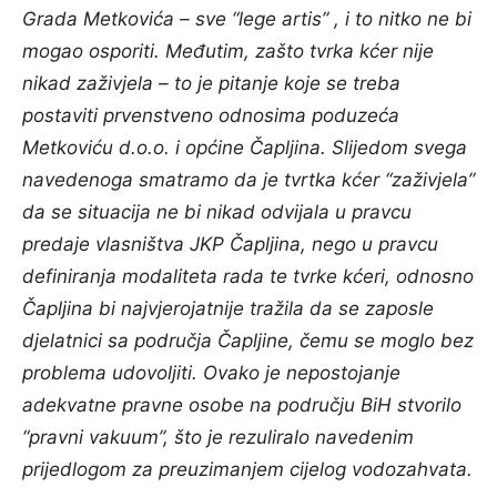
Grada Metkovića – sve “lege artis” , i to nitko ne bi
mogao osporiti. Međutim, zašto tvrka kćer nije
nikad zaživjela – to je pitanje koje se treba
postaviti prvenstveno odnosima poduzeća
Metkoviću d.o.o. i općine Čapljina. Slijedom svega
navedenoga smatramo da je tvrtka kćer “zaživjela”
da se situacija ne bi nikad odvijala u pravcu
predaje vlasništva JKP Čapljina, nego u pravcu
definiranja modaliteta rada te tvrke kćeri, odnosno
Čapljina bi najvjerojatnije tražila da se zaposle
djelatnici sa područja Čapljine, čemu se moglo bez
problema udovoljiti. Ovako je nepostojanje
adekvatne pravne osobe na području BiH stvorilo
“pravni vakuum”, što je rezuliralo navedenim
prijedlogom za preuzimanjem cijelog vodozahvata.