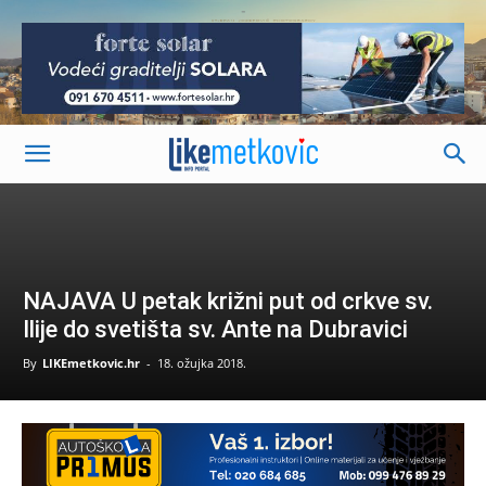
-
NAJAVA U petak križni put od crkve sv.
Ilije do svetišta sv. Ante na Dubravici
By
LIKEmetkovic.hr
-
18. ožujka 2018.