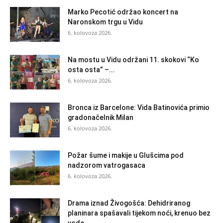
Marko Pecotić održao koncert na
Naronskom trgu u Vidu
6. kolovoza 2026.
Na mostu u Vidu održani 11. skokovi “Ko
osta osta” –...
6. kolovoza 2026.
Bronca iz Barcelone: Vida Batinovića primio
gradonačelnik Milan
6. kolovoza 2026.
Požar šume i makije u Glušcima pod
nadzorom vatrogasaca
6. kolovoza 2026.
Drama iznad Živogošća: Dehidriranog
planinara spašavali tijekom noći, krenuo bez