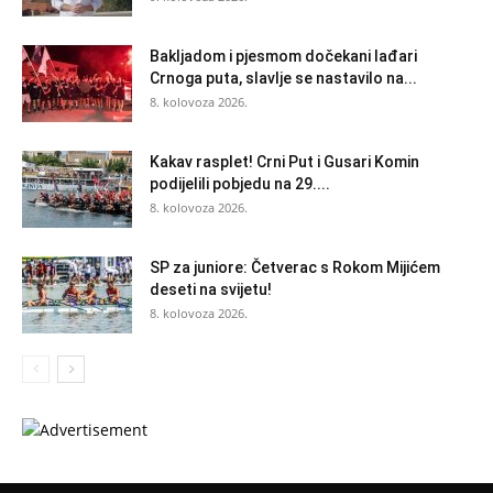
Bakljadom i pjesmom dočekani lađari
Crnoga puta, slavlje se nastavilo na...
8. kolovoza 2026.
Kakav rasplet! Crni Put i Gusari Komin
podijelili pobjedu na 29....
8. kolovoza 2026.
SP za juniore: Četverac s Rokom Mijićem
deseti na svijetu!
8. kolovoza 2026.