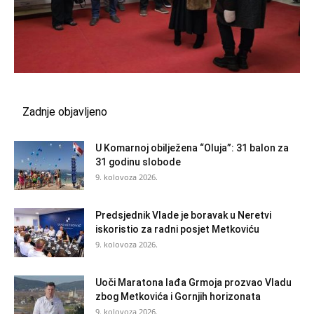
Zadnje objavljeno
U Komarnoj obilježena “Oluja”: 31 balon za
31 godinu slobode
9. kolovoza 2026.
Predsjednik Vlade je boravak u Neretvi
iskoristio za radni posjet Metkoviću
9. kolovoza 2026.
Uoči Maratona lađa Grmoja prozvao Vladu
zbog Metkovića i Gornjih horizonata
9. kolovoza 2026.