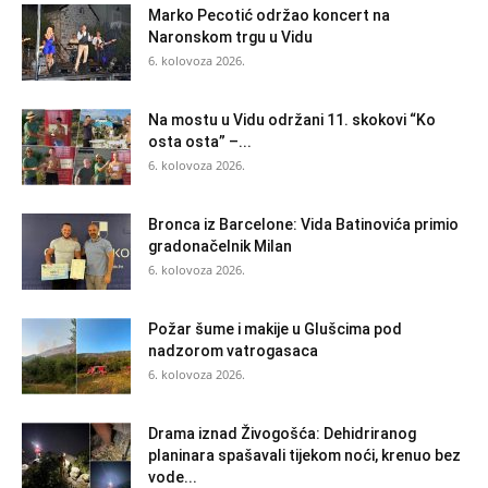
Marko Pecotić održao koncert na
Naronskom trgu u Vidu
6. kolovoza 2026.
Na mostu u Vidu održani 11. skokovi “Ko
osta osta” –...
6. kolovoza 2026.
Bronca iz Barcelone: Vida Batinovića primio
gradonačelnik Milan
6. kolovoza 2026.
Požar šume i makije u Glušcima pod
nadzorom vatrogasaca
6. kolovoza 2026.
Drama iznad Živogošća: Dehidriranog
planinara spašavali tijekom noći, krenuo bez
vode...