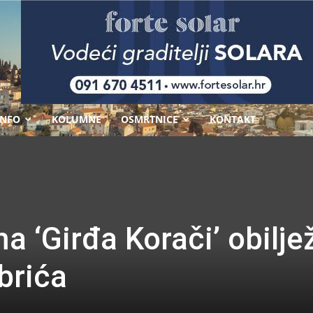
-
INFO
KOLUMNE
OSMRTNICE
KONTAKT
a ‘Girđa Korači’ obilje
brića