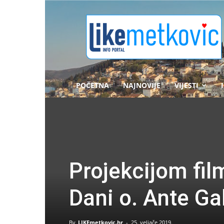
likemetkovic.hr
POČETNA
NAJNOVIJE
VIJESTI
Projekcijom film
Dani o. Ante Ga
By
LIKEmetkovic.hr
-
25. veljače 2019.