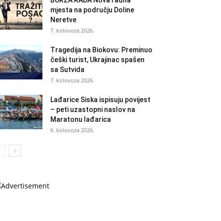
BURZA RADA Nova radna
mjesta na području Doline
Neretve
7. kolovoza 2026.
Tragedija na Biokovu: Preminuo
češki turist, Ukrajinac spašen
sa Sutvida
7. kolovoza 2026.
Lađarice Siska ispisuju povijest
– peti uzastopni naslov na
Maratonu lađarica
6. kolovoza 2026.