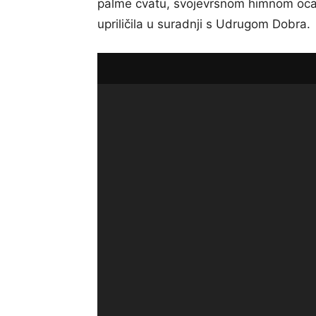
palme cvatu, svojevrsnom himnom oca
upriličila u suradnji s Udrugom Dobra.