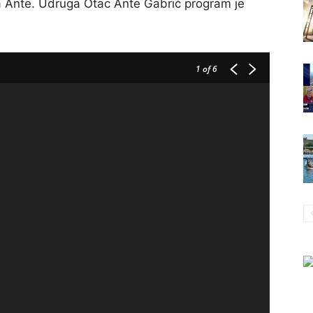
 Ante. Udruga Otac Ante Gabrić program je
1
of 6