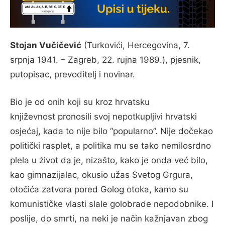
Stojan
Vučičević
(Turkovići, Hercegovina,
7.
srpnja
1941
. – Zagreb,
22. rujna
1989
.), pjesnik,
putopisac, prevoditelj i novinar.
Bio je od onih koji su kroz hrvatsku
književnost pronosili svoj nepotkupljivi hrvatski
osjećaj, kada to nije bilo “popularno”. Nije dočekao
politički rasplet, a politika mu se tako nemilosrdno
plela u život da je, nizašto, kako je onda već bilo,
kao gimnazijalac, okusio užas Svetog Grgura,
otočića zatvora pored Golog otoka, kamo su
komunističke vlasti slale golobrade nepodobnike. I
poslije, do smrti, na neki je način kažnjavan zbog