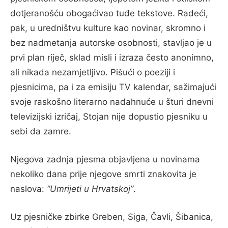
dotjeranošću obogaćivao tuđe tekstove. Radeći,
pak, u uredništvu kulture kao novinar, skromno i
bez nadmetanja autorske osobnosti, stavljao je u
prvi plan riječ, sklad misli i izraza često anonimno,
ali nikada nezamjetljivo. Pišući o poeziji i
pjesnicima, pa i za emisiju TV kalendar, sažimajući
svoje raskošno literarno nadahnuće u šturi dnevni
televizijski izričaj, Stojan nije dopustio pjesniku u
sebi da zamre.
Njegova zadnja pjesma objavljena u novinama
nekoliko dana prije njegove smrti znakovita je
naslova:
“Umrijeti u Hrvatskoj”
.
Uz pjesničke zbirke Greben, Siga, Čavli, Šibanica,