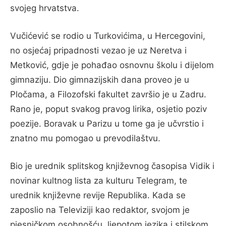
svojeg hrvatstva.
Vučićević se rodio u Turkovićima, u Hercegovini,
no osjećaj pripadnosti vezao je uz Neretva i
Metković, gdje je pohađao osnovnu školu i dijelom
gimnaziju. Dio gimnazijskih dana proveo je u
Pločama, a Filozofski fakultet završio je u Zadru.
Rano je, poput svakog pravog lirika, osjetio poziv
poezije. Boravak u Parizu u tome ga je učvrstio i
znatno mu pomogao u prevodilaštvu.
Bio je urednik splitskog književnog časopisa Vidik i
novinar kultnog lista za kulturu Telegram, te
urednik književne revije Republika. Kada se
zaposlio na Televiziji kao redaktor, svojom je
pjesničkom osobnošću, ljepotom jezika i stilskom