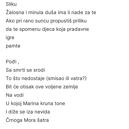
Sliku
Žalosna i minula duša ima li nade za te
Ako pri rano suncu propustiš priliku
da te spomenu djeca koja pradavne
igre
pamte
Pođi ,
Sa smrti se srodi
To što nedostaje (smisao ili vatra?)
Bit će otisak ove voljene zemlje
Na vodi
U kojoj Marina kruna tone
I diže se iza nevida
Črnoga Mora šatra