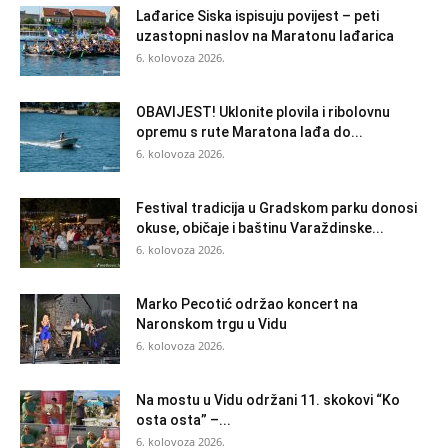
Lađarice Siska ispisuju povijest – peti
uzastopni naslov na Maratonu lađarica
6. kolovoza 2026.
OBAVIJEST! Uklonite plovila i ribolovnu
opremu s rute Maratona lađa do...
6. kolovoza 2026.
Festival tradicija u Gradskom parku donosi
okuse, običaje i baštinu Varaždinske...
6. kolovoza 2026.
Marko Pecotić održao koncert na
Naronskom trgu u Vidu
6. kolovoza 2026.
Na mostu u Vidu održani 11. skokovi “Ko
osta osta” –...
6. kolovoza 2026.