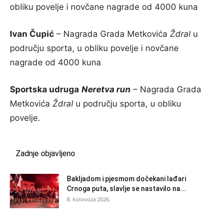
obliku povelje i novčane nagrade od 4000 kuna
Ivan Čupić
– Nagrada Grada Metkovića
Ždral
u
području sporta, u obliku povelje i novčane
nagrade od 4000 kuna
Sportska udruga
Neretva run
– Nagrada Grada
Metkovića
Ždral
u području sporta, u obliku
povelje.
Zadnje objavljeno
Bakljadom i pjesmom dočekani lađari
Crnoga puta, slavlje se nastavilo na...
8. kolovoza 2026.