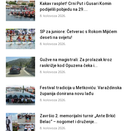
Kakav rasplet! Crni Put i Gusari Komin
podijelili pobjedu na 29....
8. kolovoza 2026.
SP za juniore: Četverac s Rokom Mijićem
deseti na svijetu!
8. kolovoza 2026.
Gužve na magistrali: Za prolazak kroz
raskrižje kod Opuzena čeka i...
8. kolovoza 2026.
Festival tradicija u Metkoviću: Varaždinska
županija donirana novu lađu
8. kolovoza 2026.
Završio 2. memorijalni turnir „Ante Brkić
Belac“ – nogomet i druženje...
8. kolovoza 2026.