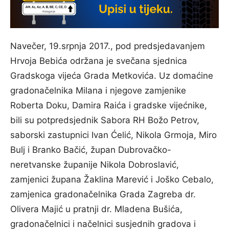
Navečer, 19.srpnja 2017., pod predsjedavanjem
Hrvoja Bebića održana je svečana sjednica
Gradskoga vijeća Grada Metkovića. Uz domaćine
gradonačelnika Milana i njegove zamjenike
Roberta Doku, Damira Raića i gradske vijećnike,
bili su potpredsjednik Sabora RH Božo Petrov,
saborski zastupnici Ivan Ćelić, Nikola Grmoja, Miro
Bulj i Branko Bačić, župan Dubrovačko-
neretvanske županije Nikola Dobroslavić,
zamjenici župana Žaklina Marević i Joško Cebalo,
zamjenica gradonačelnika Grada Zagreba dr.
Olivera Majić u pratnji dr. Mladena Bušića,
gradonačelnici i načelnici susjednih gradova i