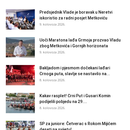
Predsjednik Vlade je boravak u Neretvi
iskoristio za radni posjet Metkoviću
9. kolovoza 2026.
Uoči Maratona lađa Grmoja prozvao Vladu
zbog Metkovića i Gornjih horizonata
9. kolovoza 2026.
Bakljadom i pjesmom dočekani lađari
Crnoga puta, slavlje se nastavilo na...
8. kolovoza 2026.
Kakav rasplet! Crni Put i Gusari Komin
podijelili pobjedu na 29....
8. kolovoza 2026.
SP za juniore: Četverac s Rokom Mijićem
deseti na svijetu!