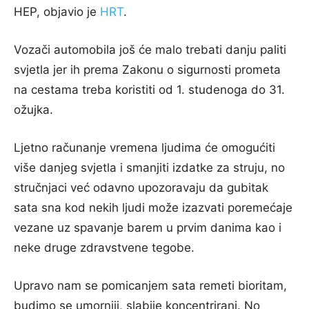
HEP, objavio je
HRT
.
Vozači automobila još će malo trebati danju paliti
svjetla jer ih prema Zakonu o sigurnosti prometa
na cestama treba koristiti od 1. studenoga do 31.
ožujka.
Ljetno računanje vremena ljudima će omogućiti
više danjeg svjetla i smanjiti izdatke za struju, no
stručnjaci već odavno upozoravaju da gubitak
sata sna kod nekih ljudi može izazvati poremećaje
vezane uz spavanje barem u prvim danima kao i
neke druge zdravstvene tegobe.
Upravo nam se pomicanjem sata remeti bioritam,
budimo se umorniji, slabije koncentrirani. No