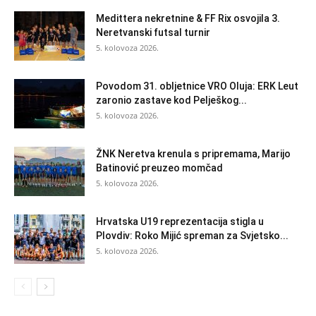
Medittera nekretnine & FF Rix osvojila 3.
Neretvanski futsal turnir
5. kolovoza 2026.
Povodom 31. obljetnice VRO Oluja: ERK Leut
zaronio zastave kod Pelješkog...
5. kolovoza 2026.
ŽNK Neretva krenula s pripremama, Marijo
Batinović preuzeo momčad
5. kolovoza 2026.
Hrvatska U19 reprezentacija stigla u
Plovdiv: Roko Mijić spreman za Svjetsko...
5. kolovoza 2026.