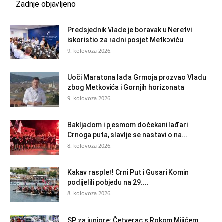
Zadnje objavljeno
Predsjednik Vlade je boravak u Neretvi
iskoristio za radni posjet Metkoviću
9. kolovoza 2026.
Uoči Maratona lađa Grmoja prozvao Vladu
zbog Metkovića i Gornjih horizonata
9. kolovoza 2026.
Bakljadom i pjesmom dočekani lađari
Crnoga puta, slavlje se nastavilo na...
8. kolovoza 2026.
Kakav rasplet! Crni Put i Gusari Komin
podijelili pobjedu na 29....
8. kolovoza 2026.
SP za juniore: Četverac s Rokom Mijićem