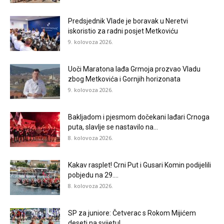
Predsjednik Vlade je boravak u Neretvi
iskoristio za radni posjet Metkoviću
9. kolovoza 2026.
Uoči Maratona lađa Grmoja prozvao Vladu
zbog Metkovića i Gornjih horizonata
9. kolovoza 2026.
Bakljadom i pjesmom dočekani lađari Crnoga
puta, slavlje se nastavilo na...
8. kolovoza 2026.
Kakav rasplet! Crni Put i Gusari Komin podijelili
pobjedu na 29....
8. kolovoza 2026.
SP za juniore: Četverac s Rokom Mijićem
deseti na svijetu!