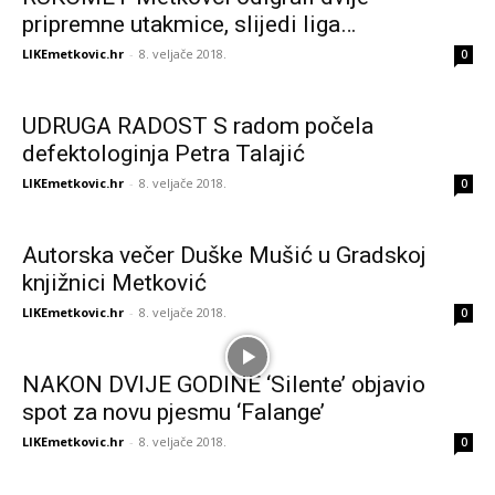
pripremne utakmice, slijedi liga…
LIKEmetkovic.hr
-
8. veljače 2018.
0
UDRUGA RADOST S radom počela
defektologinja Petra Talajić
LIKEmetkovic.hr
-
8. veljače 2018.
0
Autorska večer Duške Mušić u Gradskoj
knjižnici Metković
LIKEmetkovic.hr
-
8. veljače 2018.
0
NAKON DVIJE GODINE ‘Silente’ objavio
spot za novu pjesmu ‘Falange’
LIKEmetkovic.hr
-
8. veljače 2018.
0