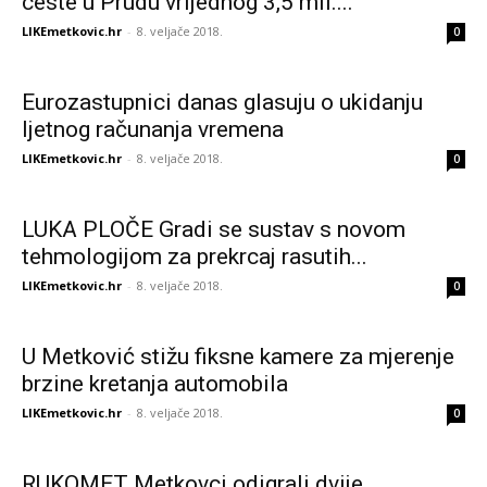
ceste u Prudu vrijednog 3,5 mil....
LIKEmetkovic.hr
-
8. veljače 2018.
0
Eurozastupnici danas glasuju o ukidanju
ljetnog računanja vremena
LIKEmetkovic.hr
-
8. veljače 2018.
0
LUKA PLOČE Gradi se sustav s novom
tehmologijom za prekrcaj rasutih...
LIKEmetkovic.hr
-
8. veljače 2018.
0
U Metković stižu fiksne kamere za mjerenje
brzine kretanja automobila
LIKEmetkovic.hr
-
8. veljače 2018.
0
RUKOMET Metkovci odigrali dvije