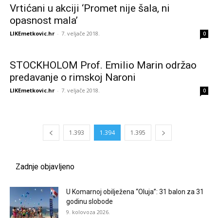
Vrtićani u akciji ‘Promet nije šala, ni
opasnost mala’
LIKEmetkovic.hr
-
7. veljače 2018.
0
STOCKHOLOM Prof. Emilio Marin održao
predavanje o rimskoj Naroni
LIKEmetkovic.hr
-
7. veljače 2018.
0
1.393
1.394
1.395
Zadnje objavljeno
U Komarnoj obilježena “Oluja”: 31 balon za 31
godinu slobode
9. kolovoza 2026.