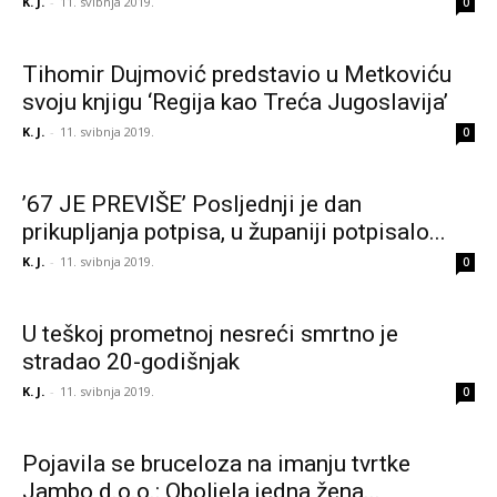
K. J.
-
11. svibnja 2019.
0
Tihomir Dujmović predstavio u Metkoviću
svoju knjigu ‘Regija kao Treća Jugoslavija’
K. J.
-
11. svibnja 2019.
0
’67 JE PREVIŠE’ Posljednji je dan
prikupljanja potpisa, u županiji potpisalo...
K. J.
-
11. svibnja 2019.
0
U teškoj prometnoj nesreći smrtno je
stradao 20-godišnjak
K. J.
-
11. svibnja 2019.
0
Pojavila se bruceloza na imanju tvrtke
Jambo d.o.o.: Oboljela jedna žena...