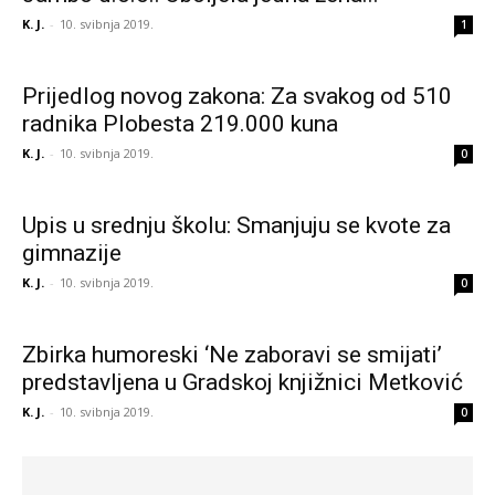
K. J.
-
10. svibnja 2019.
1
Prijedlog novog zakona: Za svakog od 510
radnika Plobesta 219.000 kuna
K. J.
-
10. svibnja 2019.
0
Upis u srednju školu: Smanjuju se kvote za
gimnazije
K. J.
-
10. svibnja 2019.
0
Zbirka humoreski ‘Ne zaboravi se smijati’
predstavljena u Gradskoj knjižnici Metković
K. J.
-
10. svibnja 2019.
0