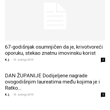
67-godišnjak osumnjičen da je, krivotvoreći
oporuku, stekao znatnu imovinsku korist
K. J.
-
10. svibnja 2019.
0
DAN ŽUPANIJE Dodijeljene nagrade
ovogodišnjim laureatima među kojima je i
Ratko...
K. J.
-
10. svibnja 2019.
0