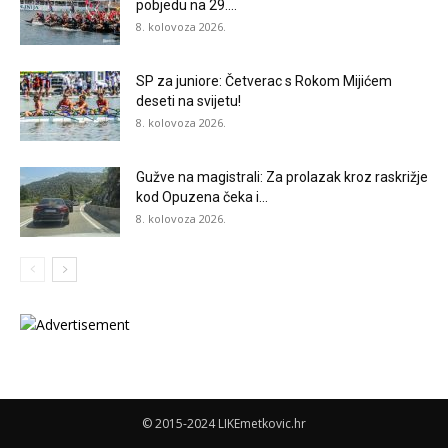
pobjedu na 29....
8. kolovoza 2026.
SP za juniore: Četverac s Rokom Mijićem
deseti na svijetu!
8. kolovoza 2026.
Gužve na magistrali: Za prolazak kroz raskrižje
kod Opuzena čeka i...
8. kolovoza 2026.
© 2015-2024 LIKEmetkovic.hr