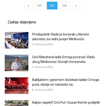
561
562
563
Zadnje objavljeno
Predsjednik Vlade je boravak u Neretvi
iskoristio za radni posjet Metkoviću
9. kolovoza 2026.
Uoči Maratona lađa Grmoja prozvao Vladu
zbog Metkovića i Gornjih horizonata
9. kolovoza 2026.
Bakljadom i pjesmom dočekani lađari Crnoga
puta, slavlje se nastavilo na...
8. kolovoza 2026.
Kakav rasplet! Crni Put i Gusari Komin podijelili