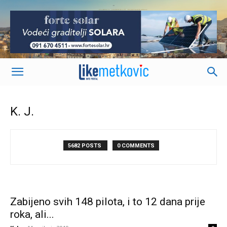
-
K. J.
5682 POSTS
0 COMMENTS
Zabijeno svih 148 pilota, i to 12 dana prije
roka, ali...