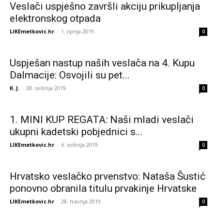
Veslači uspješno završli akciju prikupljanja
elektronskog otpada
LIKEmetkovic.hr
-
1. lipnja 2019.
0
Uspješan nastup naših veslača na 4. Kupu
Dalmacije: Osvojili su pet...
K. J.
-
28. svibnja 2019.
0
1. MINI KUP REGATA: Naši mladi veslači
ukupni kadetski pobjednici s...
LIKEmetkovic.hr
-
6. svibnja 2019.
0
Hrvatsko veslačko prvenstvo: Nataša Šustić
ponovno obranila titulu prvakinje Hrvatske
LIKEmetkovic.hr
-
28. travnja 2019.
0