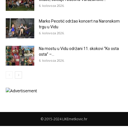
6. kolovoza 2026.
Marko Pecotić održao koncert na Naronskom
trgu u Vidu
6. kolovoza 2026.
Na mostu u Vidu održani 11. skokovi “Ko osta
osta” –...
6. kolovoza 2026.
© 2015-2024 LIKEmetkovic.hr