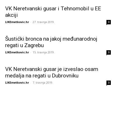
VK Neretvanski gusar i Tehnomobil u EE
akciji
LIKEmetkovic.hr
-
27. travnja 2019.
0
Šustićki bronca na jakoj međunarodnoj
regati u Zagrebu
LIKEmetkovic.hr
-
15. travnja 2019.
0
VK Neretvanski gusar je izveslao osam
medalja na regati u Dubrovniku
LIKEmetkovic.hr
-
7. travnja 2019.
0