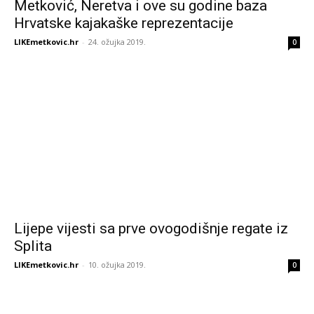
Metković, Neretva i ove su godine baza
Hrvatske kajakaške reprezentacije
LIKEmetkovic.hr
-
24. ožujka 2019.
0
Lijepe vijesti sa prve ovogodišnje regate iz
Splita
LIKEmetkovic.hr
-
10. ožujka 2019.
0