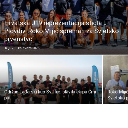
Hrvatska U19 reprezentacija stigla u
Plovdiv: Roko Mijić spreman za Svjetsko
prvenstvo
K. J.
-
5. kolovoza 2026.
Održan Lađarski kup Sv. Ilije: slavila ekipa Crni
Roko Miji
put
Svjetsko 