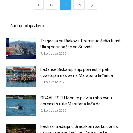
17
18
19
Zadnje objavljeno
Tragedija na Biokovu: Preminuo češki turist,
Ukrajinac spašen sa Sutvida
7. kolovoza 2026.
Lađarice Siska ispisuju povijest – peti
uzastopni naslov na Maratonu lađarica
6. kolovoza 2026.
OBAVIJEST! Uklonite plovila i ribolovnu
opremu s rute Maratona lađa do...
6. kolovoza 2026.
Festival tradicija u Gradskom parku donosi
okuse, običaje i baštinu Varaždinske...