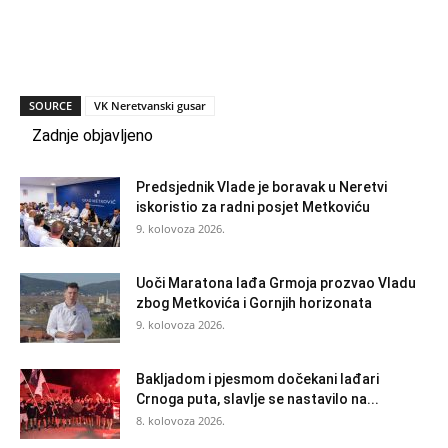
SOURCE
VK Neretvanski gusar
Zadnje objavljeno
Predsjednik Vlade je boravak u Neretvi
iskoristio za radni posjet Metkoviću
9. kolovoza 2026.
Uoči Maratona lađa Grmoja prozvao Vladu
zbog Metkovića i Gornjih horizonata
9. kolovoza 2026.
Bakljadom i pjesmom dočekani lađari
Crnoga puta, slavlje se nastavilo na...
8. kolovoza 2026.