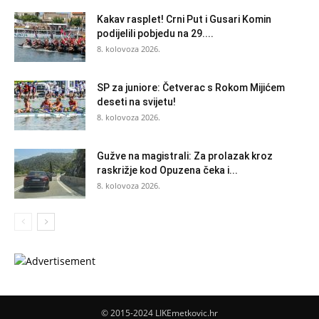
Kakav rasplet! Crni Put i Gusari Komin
podijelili pobjedu na 29....
8. kolovoza 2026.
SP za juniore: Četverac s Rokom Mijićem
deseti na svijetu!
8. kolovoza 2026.
Gužve na magistrali: Za prolazak kroz
raskrižje kod Opuzena čeka i...
8. kolovoza 2026.
© 2015-2024 LIKEmetkovic.hr