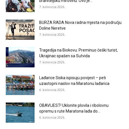
braniteljsku mirovinu. Ovo je...
7. kolovoza 2026.
BURZA RADA Nova radna mjesta na području
Doline Neretve
7. kolovoza 2026.
Tragedija na Biokovu: Preminuo češki turist,
Ukrajinac spašen sa Sutvida
7. kolovoza 2026.
Lađarice Siska ispisuju povijest – peti
uzastopni naslov na Maratonu lađarica
6. kolovoza 2026.
OBAVIJEST! Uklonite plovila i ribolovnu
opremu s rute Maratona lađa do...
6. kolovoza 2026.