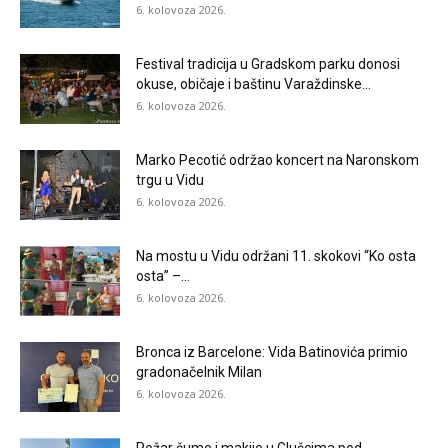
6. kolovoza 2026.
Festival tradicija u Gradskom parku donosi
okuse, običaje i baštinu Varaždinske...
6. kolovoza 2026.
Marko Pecotić održao koncert na Naronskom
trgu u Vidu
6. kolovoza 2026.
Na mostu u Vidu održani 11. skokovi “Ko osta
osta” –...
6. kolovoza 2026.
Bronca iz Barcelone: Vida Batinovića primio
gradonačelnik Milan
6. kolovoza 2026.