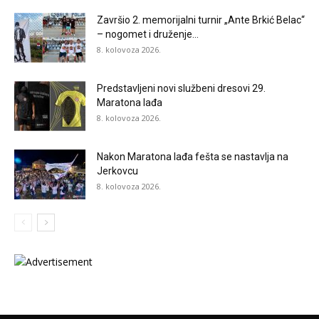
Završio 2. memorijalni turnir „Ante Brkić Belac“
– nogomet i druženje...
8. kolovoza 2026.
Predstavljeni novi službeni dresovi 29.
Maratona lađa
8. kolovoza 2026.
Nakon Maratona lađa fešta se nastavlja na
Jerkovcu
8. kolovoza 2026.