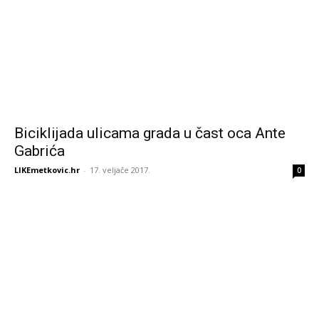
Biciklijada ulicama grada u čast oca Ante
Gabrića
LIKEmetkovic.hr
-
17. veljače 2017.
0