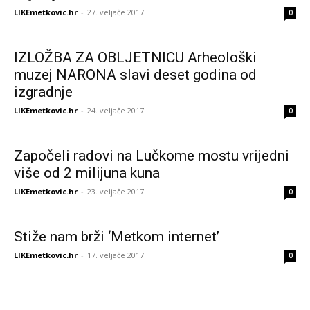
LIKEmetkovic.hr
-
27. veljače 2017.
0
IZLOŽBA ZA OBLJETNICU Arheološki
muzej NARONA slavi deset godina od
izgradnje
LIKEmetkovic.hr
-
24. veljače 2017.
0
Započeli radovi na Lučkome mostu vrijedni
više od 2 milijuna kuna
LIKEmetkovic.hr
-
23. veljače 2017.
0
Stiže nam brži ‘Metkom internet’
LIKEmetkovic.hr
-
17. veljače 2017.
0