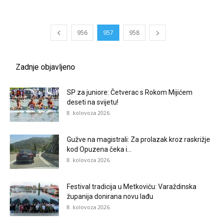
956
957
958
Zadnje objavljeno
SP za juniore: Četverac s Rokom Mijićem
deseti na svijetu!
8. kolovoza 2026.
Gužve na magistrali: Za prolazak kroz raskrižje
kod Opuzena čeka i...
8. kolovoza 2026.
Festival tradicija u Metkoviću: Varaždinska
županija donirana novu lađu
8. kolovoza 2026.