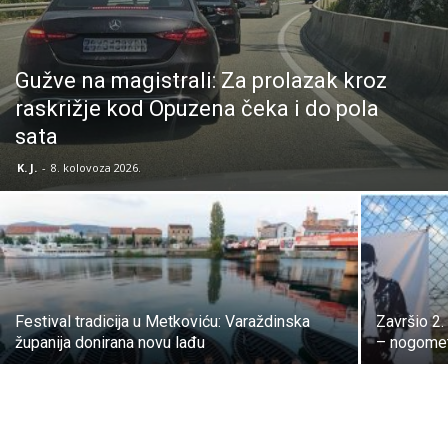
Gužve na magistrali: Za prolazak kroz
raskrižje kod Opuzena čeka i do pola
sata
K. J.
-
8. kolovoza 2026.
Festival tradicija u Metkoviću: Varaždinska
Završio 2.
županija donirana novu lađu
– nogomet 