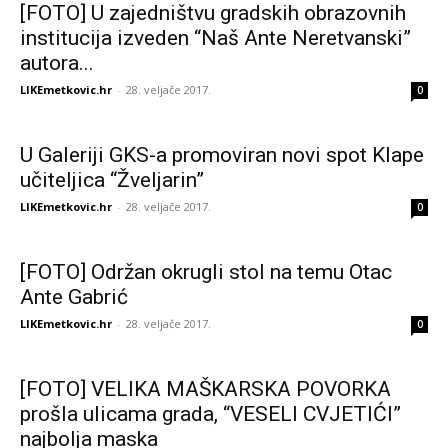
[FOTO] U zajedništvu gradskih obrazovnih
institucija izveden “Naš Ante Neretvanski”
autora...
LIKEmetkovic.hr
-
28. veljače 2017.
0
U Galeriji GKS-a promoviran novi spot Klape
učiteljica “Žveljarin”
LIKEmetkovic.hr
-
28. veljače 2017.
0
[FOTO] Održan okrugli stol na temu Otac
Ante Gabrić
LIKEmetkovic.hr
-
28. veljače 2017.
0
[FOTO] VELIKA MAŠKARSKA POVORKA
prošla ulicama grada, “VESELI CVJETIĆI”
najbolja maska