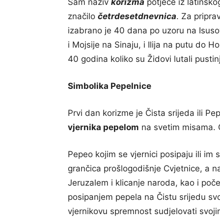
Sam naziv
korizma
potječe iz latinskog
značilo
četrdesetdnevnica
. Za pripr
izabrano je 40 dana po uzoru na Isusov
i Mojsije na Sinaju, i Ilija na putu do
40 godina koliko su Židovi lutali pusti
Simbolika Pepelnice
Prvi dan korizme je Čista srijeda ili P
vjernika pepelom
na svetim misama. Obi
Pepeo kojim se vjernici posipaju ili im
grančica prošlogodišnje Cvjetnice, a n
Jeruzalem i klicanje naroda, kao i poč
posipanjem pepela na Čistu srijedu svo
vjernikovu spremnost sudjelovati svoji