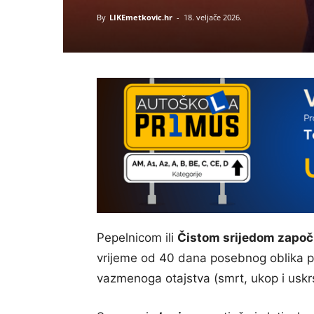
By
LIKEmetkovic.hr
-
18. veljače 2026.
Pepelnicom ili
Čistom srijedom započ
vrijeme od 40 dana posebnog oblika po
vazmenoga otajstva (smrt, ukop i uskr