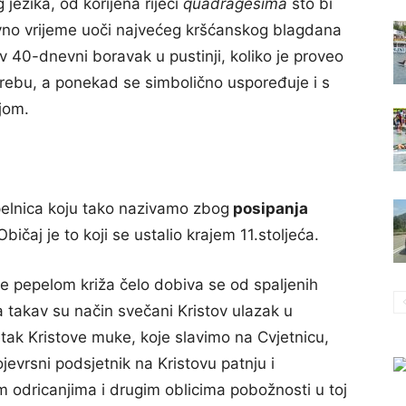
 jezika, od korijena riječi
quadragesima
što bi
avno vrijeme uoči najvećeg kršćanskog blagdana
 40-dnevni boravak u pustinji, koliko je proveo
 Horebu, a ponekad se simbolično uspoređuje i s
njom.
epelnica koju tako nazivamo zbog
posipanja
čaj je to koji se ustalio krajem 11.stoljeća.
 se pepelom križa čelo dobiva se od spaljenih
a takav su način svečani Kristov ulazak u
etak Kristove muke, koje slavimo na Cvjetnicu,
jevrsni podsjetnik na Kristovu patnju i
m odricanjima i drugim oblicima pobožnosti u toj