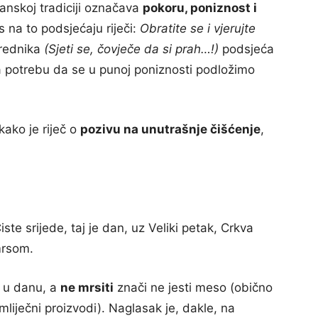
ćanskoj tradiciji označava
pokoru, poniznost i
s na to podsjećaju riječi:
Obratite se i vjerujte
brednika
(Sjeti se, čovječe da si prah…!)
podsjeća
na potrebu da se u punoj poniznosti podložimo
kako je riječ o
pozivu na unutrašnje čišćenje
,
.
ste srijede, taj je dan, uz Veliki petak, Crkva
mrsom.
a u danu, a
ne mrsiti
znači ne jesti meso (obično
mliječni proizvodi). Naglasak je, dakle, na