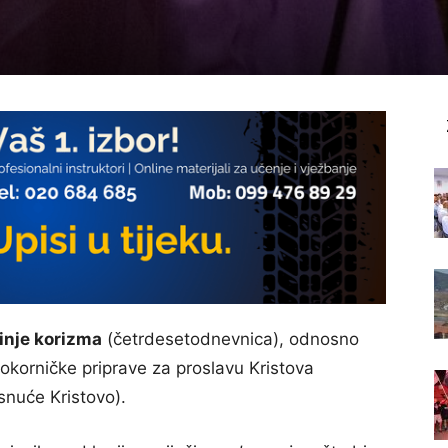
inje korizma
(četrdesetodnevnica), odnosno
korničke priprave za proslavu Kristova
snuće Kristovo).