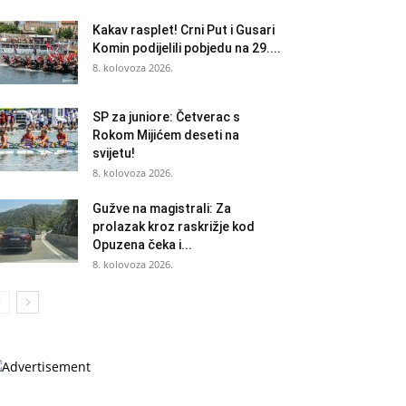
Kakav rasplet! Crni Put i Gusari
Komin podijelili pobjedu na 29....
8. kolovoza 2026.
SP za juniore: Četverac s
Rokom Mijićem deseti na
svijetu!
8. kolovoza 2026.
Gužve na magistrali: Za
prolazak kroz raskrižje kod
Opuzena čeka i...
8. kolovoza 2026.