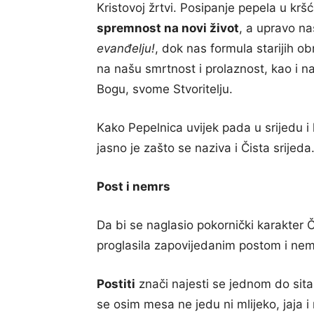
Kristovoj žrtvi. Posipanje pepela u krš
spremnost na novi život
, a upravo na
evanđelju!
, dok nas formula starijih o
na našu smrtnost i prolaznost, kao i 
Bogu, svome Stvoritelju.
Kako Pepelnica uvijek pada u srijedu i 
jasno je zašto se naziva i Čista srijeda
Post i nemrs
Da bi se naglasio pokornički karakter Či
proglasila zapovijedanim postom i ne
Postiti
znači najesti se jednom do sit
se osim mesa ne jedu ni mlijeko, jaja i 