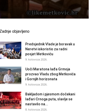
Zadnje objavljeno
Predsjednik Vlade je boravak u
Neretvi iskoristio za radni
posjet Metkoviću
9. kolovoza 2026.
Uoči Maratona lađa Grmoja
prozvao Vladu zbog Metkovića
i Gornjih horizonata
9. kolovoza 2026.
Bakljadom i pjesmom dočekani
lađari Crnoga puta, slavlje se
nastavilo na...
8. kolovoza 2026.