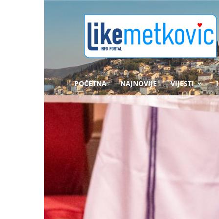
likemetkovic.hr
POČETNA
NAJNOVIJE
VIJESTI