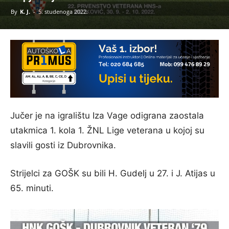
By
K. J.
-
5. studenoga 2022.
Jučer je na igralištu Iza Vage odigrana zaostala
utakmica 1. kola 1. ŽNL Lige veterana u kojoj su
slavili gosti iz Dubrovnika.
Strijelci za GOŠK su bili H. Gudelj u 27. i J. Atijas u
65. minuti.