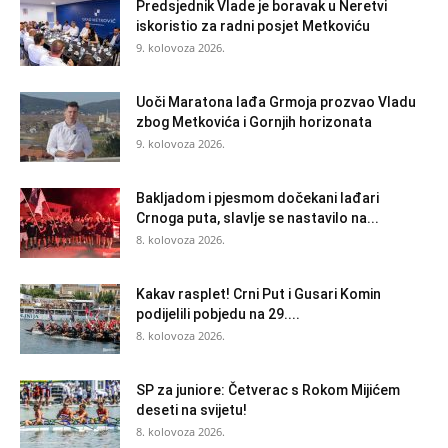
Predsjednik Vlade je boravak u Neretvi
iskoristio za radni posjet Metkoviću
9. kolovoza 2026.
Uoči Maratona lađa Grmoja prozvao Vladu
zbog Metkovića i Gornjih horizonata
9. kolovoza 2026.
Bakljadom i pjesmom dočekani lađari
Crnoga puta, slavlje se nastavilo na...
8. kolovoza 2026.
Kakav rasplet! Crni Put i Gusari Komin
podijelili pobjedu na 29....
8. kolovoza 2026.
SP za juniore: Četverac s Rokom Mijićem
deseti na svijetu!
8. kolovoza 2026.