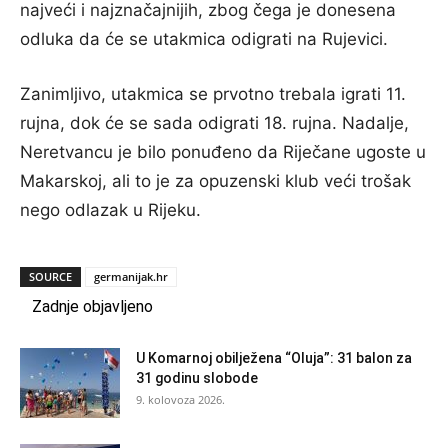
najveći i najznačajnijih, zbog čega je donesena
odluka da će se utakmica odigrati na Rujevici.
Zanimljivo, utakmica se prvotno trebala igrati 11.
rujna, dok će se sada odigrati 18. rujna. Nadalje,
Neretvancu je bilo ponuđeno da Riječane ugoste u
Makarskoj, ali to je za opuzenski klub veći trošak
nego odlazak u Rijeku.
SOURCE
germanijak.hr
Zadnje objavljeno
U Komarnoj obilježena “Oluja”: 31 balon za
31 godinu slobode
9. kolovoza 2026.