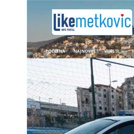
likemetkovic.hr
POČETNA
NAJNOVIJE
VIJESTI