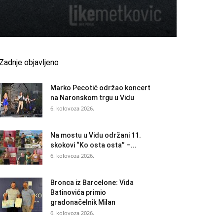
Zadnje objavljeno
Marko Pecotić održao koncert
na Naronskom trgu u Vidu
6. kolovoza 2026.
Na mostu u Vidu održani 11.
skokovi “Ko osta osta” –...
6. kolovoza 2026.
Bronca iz Barcelone: Vida
Batinovića primio
gradonačelnik Milan
6. kolovoza 2026.