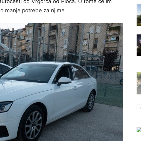
 autocesti od Vrgorca od Ploča. U tome će im
to manje potrebe za njime.