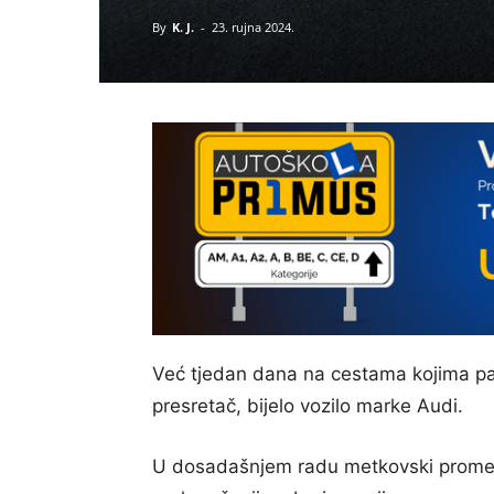
By
K. J.
-
23. rujna 2024.
Već tjedan dana na cestama kojima patr
presretač, bijelo vozilo marke Audi.
U dosadašnjem radu metkovski prometni