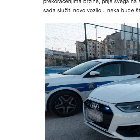
prekoračenjima brzine, prije svega na
sada služiti novo vozilo… neka bude š