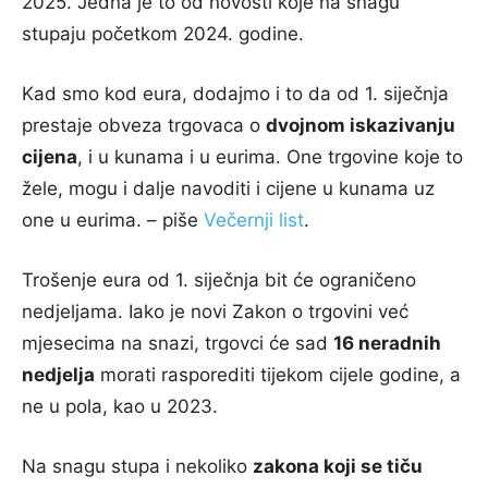
2025. Jedna je to od novosti koje na snagu
stupaju početkom 2024. godine.
Kad smo kod eura, dodajmo i to da od 1. siječnja
prestaje obveza trgovaca o
dvojnom iskazivanju
cijena
, i u kunama i u eurima. One trgovine koje to
žele, mogu i dalje navoditi i cijene u kunama uz
one u eurima. – piše
Večernji list
.
Trošenje eura od 1. siječnja bit će ograničeno
nedjeljama. Iako je novi Zakon o trgovini već
mjesecima na snazi, trgovci će sad
16 neradnih
nedjelja
morati rasporediti tijekom cijele godine, a
ne u pola, kao u 2023.
Na snagu stupa i nekoliko
zakona koji se tiču