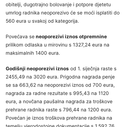
obitelji, dugotrajno bolovanje i potpore djetetu
umrlog radnika neoporezivo će se moći isplatiti do
560 eura u svakoj od kategorija.
Povećava se
neoporezivi iznos otpremnine
prilikom odlaska u mirovinu s 1327,24 eura na
maksimalnih 1400 eura.
Godišnji neoporezivi iznos
od 1. siječnja raste s
2455,49 na 3020 eura. Prigodna nagrada penje
se sa 663,62 na neoporezivi iznos od 700 eura,
nagrada za radne rezultate s 995,43 na 1120
eura, a novčana paušalna nagrada za troškove
prehrane radnika raste s 796,44 na 1200 eura.
Povećan je iznos troškova prehrane radnika na
temelju vjerodostojne dokumentacije s 1.592,76