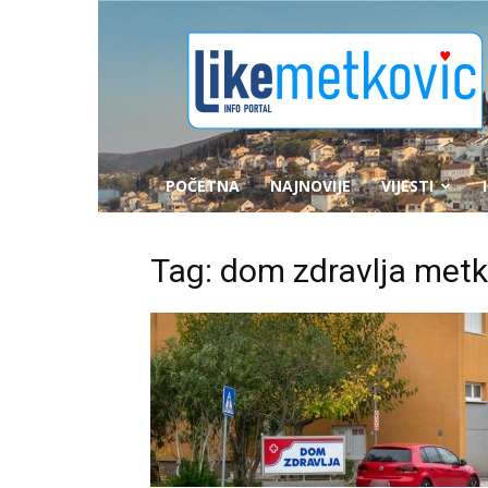
likemetkovic.hr
POČETNA
NAJNOVIJE
VIJESTI
Tag: dom zdravlja metk