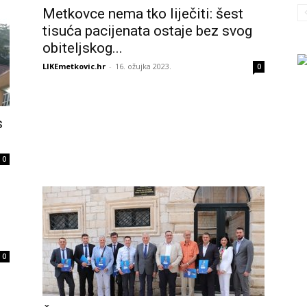
Metkovce nema tko liječiti: šest
tisuća pacijenata ostaje bez svog
obiteljskog...
LIKEmetkovic.hr
-
16. ožujka 2023.
0
s
0
0