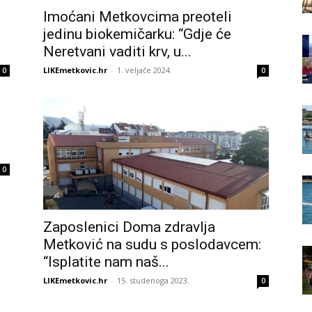
Imoćani Metkovcima preoteli
jedinu biokemičarku: “Gdje će
Neretvani vaditi krv, u...
LIKEmetkovic.hr
-
1. veljače 2024.
0
0
0
Zaposlenici Doma zdravlja
Metković na sudu s poslodavcem:
“Isplatite nam naš...
LIKEmetkovic.hr
-
15. studenoga 2023.
0