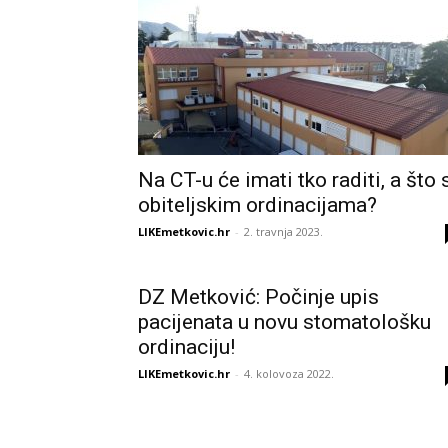
Na CT-u će imati tko raditi, a što 
obiteljskim ordinacijama?
LIKEmetkovic.hr
-
2. travnja 2023.
DZ Metković: Počinje upis
pacijenata u novu stomatološku
ordinaciju!
LIKEmetkovic.hr
-
4. kolovoza 2022.