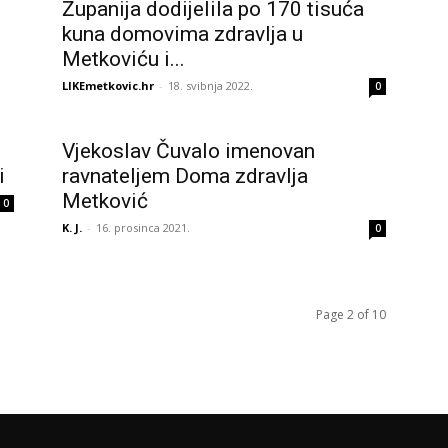
Županija dodijelila po 170 tisuća
kuna domovima zdravlja u
Metkoviću i...
LIKEmetkovic.hr
-
18. svibnja 2022.
0
Vjekoslav Čuvalo imenovan
i
ravnateljem Doma zdravlja
Metković
0
K. J.
-
16. prosinca 2021.
0
Page 2 of 10