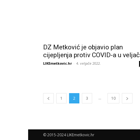
DZ Metković je objavio plan
cijepljenja protiv COVID-a u veljač
LIKEmetkovic.hr
-
4. veljače 2022.
...
1
2
3
10
© 2015-2024 LIKEmetkovic.hr