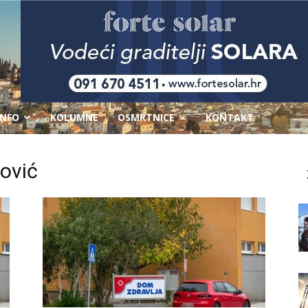
-
INFO
KOLUMNE
OSMRTNICE
KONTAKT
ović