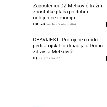
Zaposlenici DZ Metković tražili
zaostatke plaća pa dobili
odbijenice i moraju...
LIKEmetkovic.hr
-
5. ožujka 2024.
OBAVIJEST! Promjene u radu
pedijatrijskih ordinacija u Domu
zdravlja Metković!
K. J.
-
2. prosinca 2023.