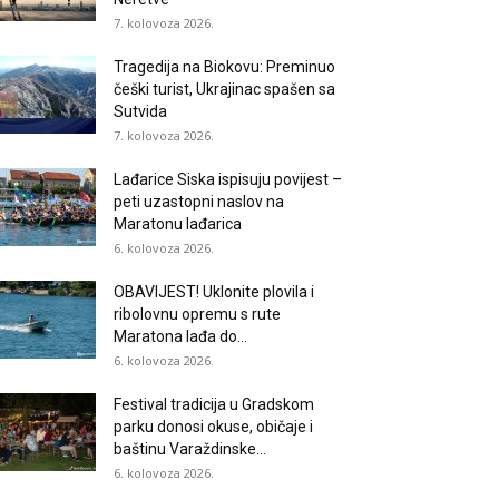
7. kolovoza 2026.
Tragedija na Biokovu: Preminuo
češki turist, Ukrajinac spašen sa
Sutvida
7. kolovoza 2026.
Lađarice Siska ispisuju povijest –
peti uzastopni naslov na
Maratonu lađarica
6. kolovoza 2026.
OBAVIJEST! Uklonite plovila i
ribolovnu opremu s rute
Maratona lađa do...
6. kolovoza 2026.
Festival tradicija u Gradskom
parku donosi okuse, običaje i
baštinu Varaždinske...
6. kolovoza 2026.