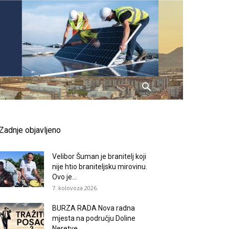
Zadnje objavljeno
Velibor Šuman je branitelj koji
nije htio braniteljsku mirovinu.
Ovo je...
7. kolovoza 2026.
BURZA RADA Nova radna
mjesta na području Doline
Neretve