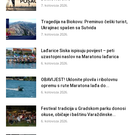
7. kolovoza 2026.
Tragedija na Biokovu: Preminuo češki turist,
Ukrajinac spašen sa Sutvida
7. kolovoza 2026.
Lađarice Siska ispisuju povijest – peti
uzastopni naslov na Maratonu lađarica
6. kolovoza 2026.
OBAVIJEST! Uklonite plovila i ribolovnu
opremu s rute Maratona lađa do...
6. kolovoza 2026.
Festival tradicija u Gradskom parku donosi
okuse, običaje i baštinu Varaždinske...
6. kolovoza 2026.