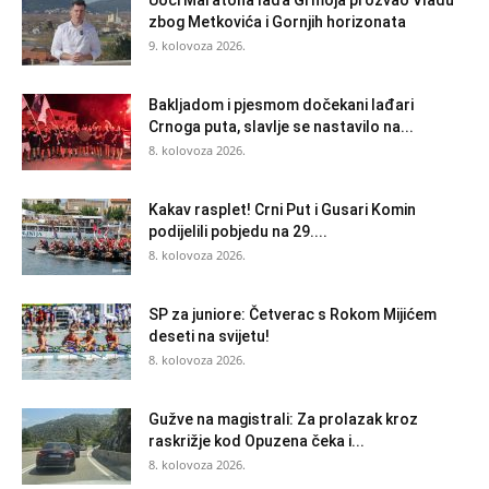
zbog Metkovića i Gornjih horizonata
9. kolovoza 2026.
Bakljadom i pjesmom dočekani lađari
Crnoga puta, slavlje se nastavilo na...
8. kolovoza 2026.
Kakav rasplet! Crni Put i Gusari Komin
podijelili pobjedu na 29....
8. kolovoza 2026.
SP za juniore: Četverac s Rokom Mijićem
deseti na svijetu!
8. kolovoza 2026.
Gužve na magistrali: Za prolazak kroz
raskrižje kod Opuzena čeka i...
8. kolovoza 2026.