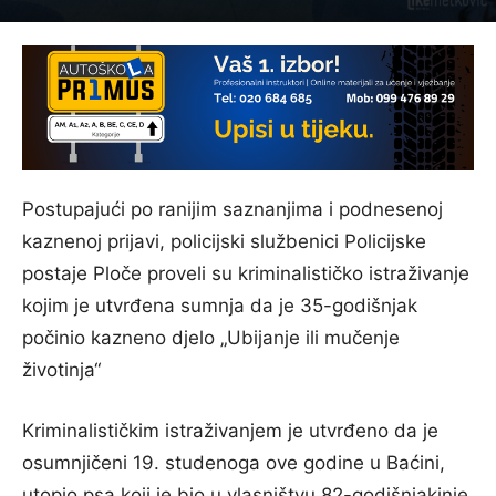
Postupajući po ranijim saznanjima i podnesenoj
kaznenoj prijavi, policijski službenici Policijske
postaje Ploče proveli su kriminalističko istraživanje
kojim je utvrđena sumnja da je 35-godišnjak
počinio kazneno djelo „Ubijanje ili mučenje
životinja“
Kriminalističkim istraživanjem je utvrđeno da je
osumnjičeni 19. studenoga ove godine u Baćini,
utopio psa koji je bio u vlasništvu 82-godišnjakinje.