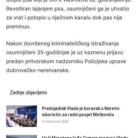
Revoltiran lajanjem psa, osumnjičeni ga je uhvatio
za vrat i potopio u riječnom kanalu dok pas nije
preminuo.
Nakon dovršenog kriminalističkog istraživanja
osumnjičeni 35-godišnjak je uz kaznenu prijavu
predan pritvorskom nadzorniku Policijske uprave
dubrovačko-neretvanske.
Zadnje objavljeno
Predsjednik Vlade je boravak u Neretvi
iskoristio za radni posjet Metkoviću
9. kolovoza 2026.
Uoči Maratona lađa Grmoja prozvao Vladu