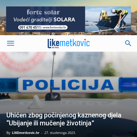
-
Uhićen zbog počinjenog kaznenog djela
“Ubijanje ili mučenje životinja”
By
LIKEmetkovic.hr
-
27. studenoga 2023.