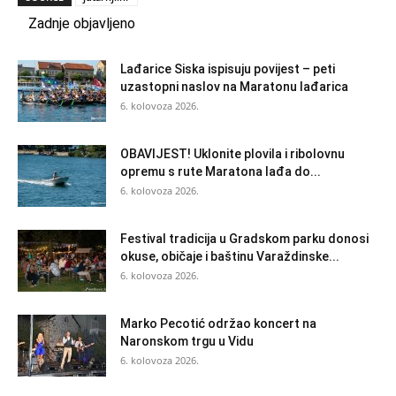
Zadnje objavljeno
Lađarice Siska ispisuju povijest – peti
uzastopni naslov na Maratonu lađarica
6. kolovoza 2026.
OBAVIJEST! Uklonite plovila i ribolovnu
opremu s rute Maratona lađa do...
6. kolovoza 2026.
Festival tradicija u Gradskom parku donosi
okuse, običaje i baštinu Varaždinske...
6. kolovoza 2026.
Marko Pecotić održao koncert na
Naronskom trgu u Vidu
6. kolovoza 2026.