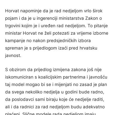
Horvat napominje da je rad nedjeljom vrlo širok
pojam i da je u ingerenciji ministarstva Zakon o
trgovini kojim je i uređen rad nedjeljom. To pitanje
ministar Horvat ne želi potezati za vrijeme izborne
kampanje no nakon predsjedničkih izbora
spreman je s prijedlogom izaći pred hrvatsku
javnost.
S obzirom da prijedlog izmijena zakona još nije
iskomuniciran s koalicijskim partnerima i javnošću
taj model mogao bi se i mijenjati no zasad je plan
da svega nekoliko nedjelja u godini bude radno,
da poslodavci sami biraju koje će nedjelje raditi,
ali i da radnici za rad nedjeljom budu adekvatno
plaćeni. Slične modele rada nedjeljom imaju